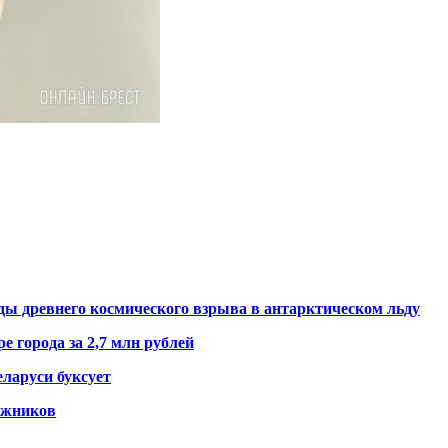
ды древнего космического взрыва в антарктическом льду
е города за 2,7 млн рублей
ларуси буксует
гажников