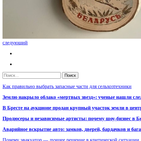
следующий
Как правильно выбрать запасные части для сельхозтехники
Землю накрыло облако «мертвых звезд»: ученые нашли сле
В Бресте на аукционе продан крупный участок земли в центр
Продюсеры и независимые артисты: почему шоу-бизнес в Бе
Аварийное вскрытие авто: замков, дверей, бардачков и ба
Почему эвакуатор — лучшее решение в критической ситуации