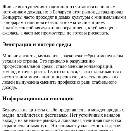
Живые выступления традиционно считаются основным
источником дохода, но в Беларуси этот рынок деградировал.
Концерты часто проходят в домах культуры с минимальными
гонорарами или вовсе бесплатно «за экспозицию».
Платёжеспособная аудитория ограничена, клубная сцена
сжалась, а частные промоутеры не готовы рисковать.
Эмиграция и потеря среды
Многие артисты, музыканты, звукорежиссёры и менеджеры
уехали из страны. Это привело к разрушению
профессиональной среды: стало меньше коллабораций,
команд и точек роста. Те, кто остался, часто сталкиваются с
отсутствием мотивации и перспектив, а часть творческих
людей вынуждена сменить профессию ради стабильного
дохода.
Информационная изоляция
Белорусские артисты слабо представлены в международных
медиа, плейлистах и фестивалях. Нет устойчивых каналов
выхода на внешние рынки, а локальная медийная повестка
ограничена и замкнута. Это снижает узнаваемость и делает
невозможным органический рост за пределами страны.