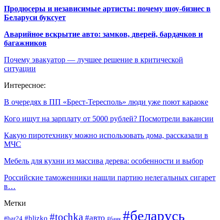
Продюсеры и независимые артисты: почему шоу-бизнес в
Беларуси буксует
Аварийное вскрытие авто: замков, дверей, бардачков и
багажников
Почему эвакуатор — лучшее решение в критической
ситуации
Интересное:
В очередях в ПП «Брест-Тересполь» люди уже поют караоке
Кого ищут на зарплату от 5000 рублей? Посмотрели вакансии
Какую пиротехнику можно использовать дома, рассказали в
МЧС
Мебель для кухни из массива дерева: особенности и выбор
Российские таможенники нашли партию нелегальных сигарет
в…
Метки
#беларусь
#tochka
#авто
#blizko
#bar24
#банк