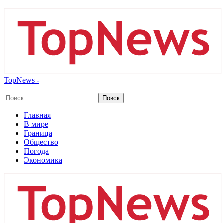
TopNews -
Главная
В мире
Граница
Общество
Погода
Экономика