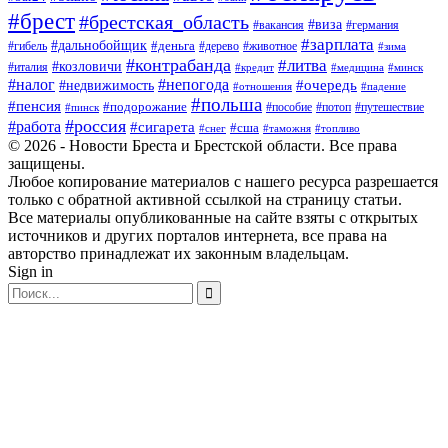
#брест
#брестская_область
#виза
#вакансия
#германия
#зарплата
#дальнобойщик
#деньга
#гибель
#дерево
#животное
#зима
#контрабанда
#литва
#козловичи
#италия
#кредит
#минск
#медицина
#налог
#непогода
#очередь
#недвижимость
#отношения
#падение
#польша
#пенсия
#подорожание
#пособие
#потоп
#путешествие
#пинск
#россия
#работа
#сигарета
#сша
#таможня
#топливо
#снег
© 2026 - Новости Бреста и Брестской области. Все права
защищены.
Любое копирование материалов с нашего ресурса разрешается
только с обратной активной ссылкой на страницу статьи.
Все материалы опубликованные на сайте взяты с открытых
источников и других порталов интернета, все права на
авторство принадлежат их законным владельцам.
Sign in