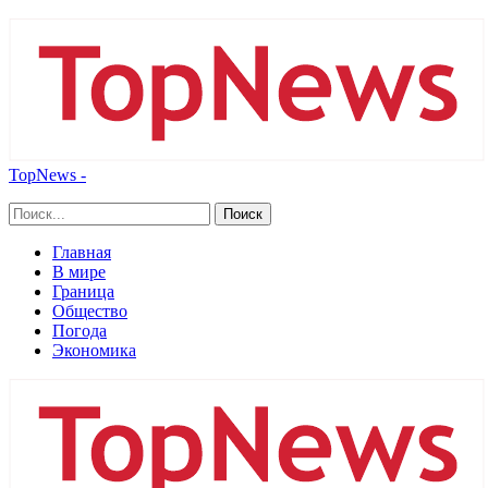
TopNews -
Главная
В мире
Граница
Общество
Погода
Экономика