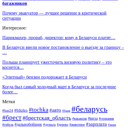
багажников
Почему эвакуатор — лучшее решение в критической
ситуации
Интересное:
Парикмахер, прораб, директор: кому в Беларуси платят…
В Беларуси ввели новое постановление о выезде за границу –
…
Польша планирует ужесточить визовую политику – это
коснется…
«Элитный» бензин подорожает в Беларуси
Когда был самый холодный март в Беларуси за последние
более…
Метки
#беларусь
#tochka
#авто
#blizko
#bar24
#банк
#брест
#брестская_область
#виза
#вакансия
#германия
#зарплата
#дальнобойщик
#деньга
#гибель
#дерево
#животное
#зима