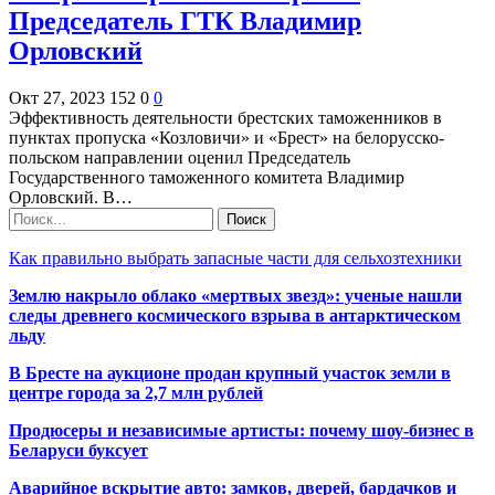
Председатель ГТК Владимир
Орловский
Окт 27, 2023
152
0
0
Эффективность деятельности брестских таможенников в
пунктах пропуска «Козловичи» и «Брест» на белорусско-
польском направлении оценил Председатель
Государственного таможенного комитета Владимир
Орловский. В…
Как правильно выбрать запасные части для сельхозтехники
Землю накрыло облако «мертвых звезд»: ученые нашли
следы древнего космического взрыва в антарктическом
льду
В Бресте на аукционе продан крупный участок земли в
центре города за 2,7 млн рублей
Продюсеры и независимые артисты: почему шоу-бизнес в
Беларуси буксует
Аварийное вскрытие авто: замков, дверей, бардачков и