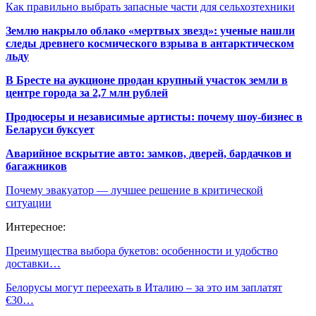
Как правильно выбрать запасные части для сельхозтехники
Землю накрыло облако «мертвых звезд»: ученые нашли
следы древнего космического взрыва в антарктическом
льду
В Бресте на аукционе продан крупный участок земли в
центре города за 2,7 млн рублей
Продюсеры и независимые артисты: почему шоу-бизнес в
Беларуси буксует
Аварийное вскрытие авто: замков, дверей, бардачков и
багажников
Почему эвакуатор — лучшее решение в критической
ситуации
Интересное:
Преимущества выбора букетов: особенности и удобство
доставки…
Белорусы могут переехать в Италию – за это им заплатят
€30…