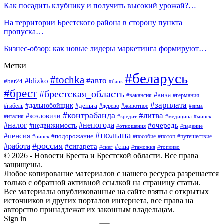
Как посадить клубнику и получить высокий урожай?…
На территории Брестского района в сторону пункта
пропуска…
Бизнес-обзор: как новые лидеры маркетинга формируют…
Метки
#беларусь
#tochka
#авто
#blizko
#bar24
#банк
#брест
#брестская_область
#виза
#вакансия
#германия
#зарплата
#дальнобойщик
#деньга
#гибель
#дерево
#животное
#зима
#контрабанда
#литва
#козловичи
#италия
#кредит
#минск
#медицина
#налог
#непогода
#очередь
#недвижимость
#отношения
#падение
#польша
#пенсия
#подорожание
#пособие
#потоп
#путешествие
#пинск
#россия
#работа
#сигарета
#сша
#таможня
#топливо
#снег
© 2026 - Новости Бреста и Брестской области. Все права
защищены.
Любое копирование материалов с нашего ресурса разрешается
только с обратной активной ссылкой на страницу статьи.
Все материалы опубликованные на сайте взяты с открытых
источников и других порталов интернета, все права на
авторство принадлежат их законным владельцам.
Sign in