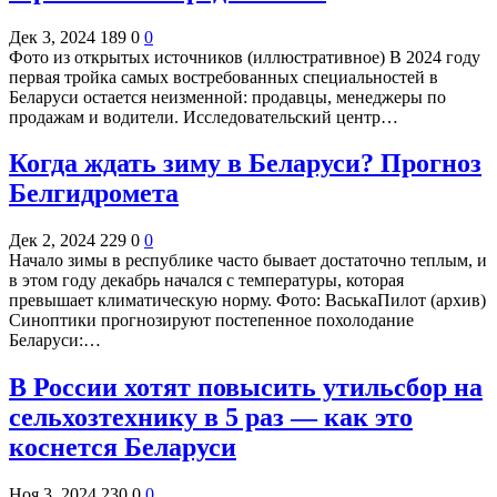
Дек 3, 2024
189
0
0
Фото из открытых источников (иллюстративное) В 2024 году
первая тройка самых востребованных специальностей в
Беларуси остается неизменной: продавцы, менеджеры по
продажам и водители. Исследовательский центр…
Когда ждать зиму в Беларуси? Прогноз
Белгидромета
Дек 2, 2024
229
0
0
Начало зимы в республике часто бывает достаточно теплым, и
в этом году декабрь начался с температуры, которая
превышает климатическую норму. Фото: ВаськаПилот (архив)
Синоптики прогнозируют постепенное похолодание
Беларуси:…
В России хотят повысить утильсбор на
сельхозтехнику в 5 раз — как это
коснется Беларуси
Ноя 3, 2024
230
0
0