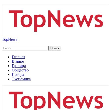
TopNews -
Главная
В мире
Граница
Общество
Погода
Экономика