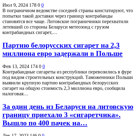
Июл 9, 2024
178
0
0
В пограничном ведомстве соседней страны констатируют, что
попытки такой доставки через границу контрабанды
становятся все чаще. Литовские пограничники перехватили
летевший со стороны Беларуси метеозонд с грузом
контрабандных сигарет,…
Партию белорусских сигарет на 2,3
миллиона евро задержали в Польше
Фев 13, 2024
174
0
0
Контрабандные сигареты из республики перевозились в фуре
под видом строительных конструкций. Таможенники Польши
выявили крупную партию контрабандных белорусских
сигарет на общую стоимость 2,3 миллиона евро, сообщила
налоговая…
За один день из Беларуси на литовскую
границу приехало 3 «сигаретчика».
Вышло по 400 пачек на…
Дек 17, 2023
146
0
0