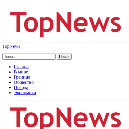
TopNews -
Главная
В мире
Граница
Общество
Погода
Экономика