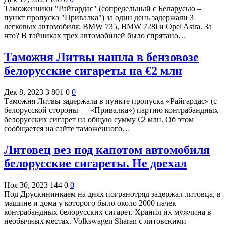
Таможенники "Райгардас" (сопредельный с Беларусью –
пункт пропуска "Привалка") за один день задержали 3
легковых автомобиля: BMW 735, BMW 728i и Opel Astra. За
что? В тайниках трех автомобилей было спрятано…
Таможня Литвы нашла в бензовозе
белорусские сигареты на €2 млн
Дек 8, 2023
3 801
0
0
Таможня Литвы задержала в пункте пропуска «Райгардас» (с
белорусской стороны — «Привалка») партию контрабандных
белорусских сигарет на общую сумму €2 млн. Об этом
сообщается на сайте таможенного…
Литовец вез под капотом автомобиля
белорусские сигареты. Не доехал
Ноя 30, 2023
144
0
0
Под Друскининкаем на днях погранотряд задержал литовца, в
машине и дома у которого было около 2000 пачек
контрабандных белорусских сигарет. Хранил их мужчина в
необычных местах. Volkswagen Sharan с литовскими