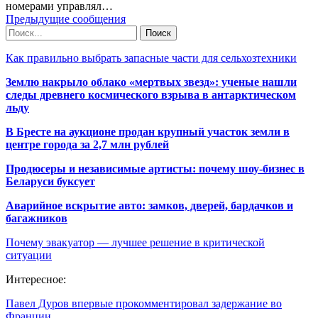
номерами управлял…
Предыдущие сообщения
Как правильно выбрать запасные части для сельхозтехники
Землю накрыло облако «мертвых звезд»: ученые нашли
следы древнего космического взрыва в антарктическом
льду
В Бресте на аукционе продан крупный участок земли в
центре города за 2,7 млн рублей
Продюсеры и независимые артисты: почему шоу-бизнес в
Беларуси буксует
Аварийное вскрытие авто: замков, дверей, бардачков и
багажников
Почему эвакуатор — лучшее решение в критической
ситуации
Интересное:
Павел Дуров впервые прокомментировал задержание во
Франции