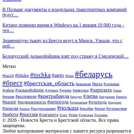
В Польше документы о владельцах транспортных компаний
будут…
Китаец поменял время в Windows на 1 января 10 000 года –
что…
Знаменитую тыкву из Бреста везут в Минск. Узнали, что с
ней…
Белорусский дальнобойщик взят под стражу в Смоленской…
Метки
#беларусь
#tochka
#авто
#blizko
#bar24
#банк
#брест
#брестская_область
#виза
#вакансия
#германия
#зарплата
#дальнобойщик
#деньга
#гибель
#дерево
#животное
#зима
#контрабанда
#литва
#козловичи
#италия
#кредит
#минск
#медицина
#налог
#непогода
#очередь
#недвижимость
#отношения
#падение
#польша
#пенсия
#подорожание
#пособие
#потоп
#путешествие
#пинск
#россия
#работа
#сигарета
#сша
#таможня
#топливо
#снег
© 2026 - Новости Бреста и Брестской области. Все права
защищены.
Любое копирование материалов с нашего ресурса разрешается