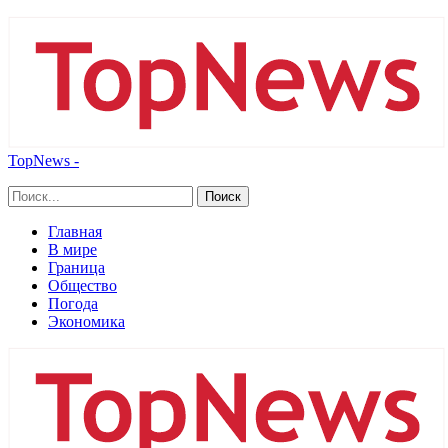
TopNews -
Главная
В мире
Граница
Общество
Погода
Экономика