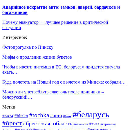
Аварийное вскрытие авто: замков, дверей, бардачков и
багажников
Почему эвакуатор — лучшее решение в критической
ситуации
Интересное:
Фотопрогулка по Пинску
Мифы о продлении жизни букетов
Чтобы вывезти питомца в ЕС, белорусам придется сначала
ехать…
Куда полететь на Новый год с вылетом из Минска: собрали…
Можно ли употреблять алкоголь после прививки –
белорусский…
Метки
#беларусь
#tochka
#авто
#blizko
#bar24
#банк
#брест
#брестская_область
#виза
#вакансия
#германия
#зарплата
#дальнобойщик