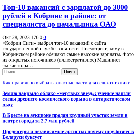
Топ-10 вакансий с зарплатой до 3000
рублей в Кобрине и районе: от
специалиста до начальника ОАО
Окт 28, 2023
176
0
0
«Кобрин Сити» выбрал топ-10 вакансий с сайта
государственной службы занятости. Посмотрите, кому в
Кобринском районе обещают самые высокие зарплаты. Фото
из открытых источников (иллюстративное) Машинист
экскаватора…
Как правильно выбрать запасные части для сельхозтехники
Землю накрыло облако «мертвых звезд»: ученые нашли
следы древнего космического взрыва в антарктическом
льду
В Бресте на аукционе продан крупный участок земли в
центре города за 2,7 млн рублей
Продюсеры и независимые артисты: почему шоу-бизнес в
Беларуси буксует