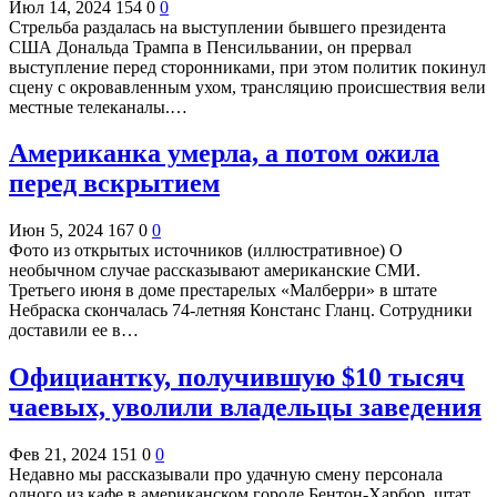
Июл 14, 2024
154
0
0
Стрельба раздалась на выступлении бывшего президента
США Дональда Трампа в Пенсильвании, он прервал
выступление перед сторонниками, при этом политик покинул
сцену с окровавленным ухом, трансляцию происшествия вели
местные телеканалы.…
Американка умерла, а потом ожила
перед вскрытием
Июн 5, 2024
167
0
0
Фото из открытых источников (иллюстративное) О
необычном случае рассказывают американские СМИ.
Третьего июня в доме престарелых «Малберри» в штате
Небраска скончалась 74-летняя Констанс Гланц. Сотрудники
доставили ее в…
Официантку, получившую $10 тысяч
чаевых, уволили владельцы заведения
Фев 21, 2024
151
0
0
Недавно мы рассказывали про удачную смену персонала
одного из кафе в американском городе Бентон-Харбор, штат