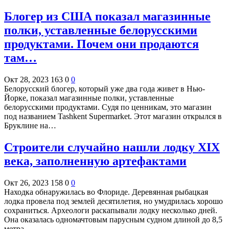
Блогер из США показал магазинные
полки, уставленные белорусскими
продуктами. Почем они продаются
там…
Окт 28, 2023
163
0
0
Белорусский блогер, который уже два года живет в Нью-
Йорке, показал магазинные полки, уставленные
белорусскими продуктами. Судя по ценникам, это магазин
под названием Tashkent Supermarket. Этот магазин открылся в
Бруклине на…
Строители случайно нашли лодку XIX
века, заполненную артефактами
Окт 26, 2023
158
0
0
Находка обнаружилась во Флориде. Деревянная рыбацкая
лодка провела под землей десятилетия, но умудрилась хорошо
сохраниться. Археологи раскапывали лодку несколько дней.
Она оказалась одномачтовым парусным судном длиной до 8,5
метра,…