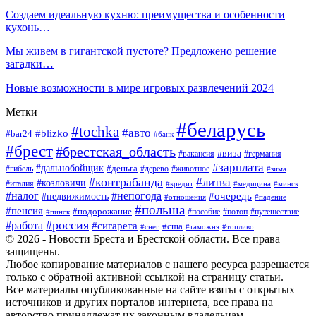
Создаем идеальную кухню: преимущества и особенности
кухонь…
Мы живем в гигантской пустоте? Предложено решение
загадки…
Новые возможности в мире игровых развлечений 2024
Метки
#беларусь
#tochka
#авто
#blizko
#bar24
#банк
#брест
#брестская_область
#виза
#вакансия
#германия
#зарплата
#дальнобойщик
#деньга
#гибель
#дерево
#животное
#зима
#контрабанда
#литва
#козловичи
#италия
#кредит
#минск
#медицина
#налог
#непогода
#очередь
#недвижимость
#отношения
#падение
#польша
#пенсия
#подорожание
#пособие
#потоп
#путешествие
#пинск
#россия
#работа
#сигарета
#сша
#таможня
#топливо
#снег
© 2026 - Новости Бреста и Брестской области. Все права
защищены.
Любое копирование материалов с нашего ресурса разрешается
только с обратной активной ссылкой на страницу статьи.
Все материалы опубликованные на сайте взяты с открытых
источников и других порталов интернета, все права на
авторство принадлежат их законным владельцам.