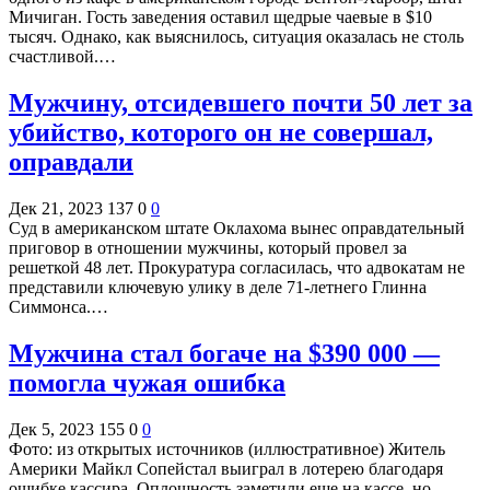
Мичиган. Гость заведения оставил щедрые чаевые в $10
тысяч. Однако, как выяснилось, ситуация оказалась не столь
счастливой.…
Мужчину, отсидевшего почти 50 лет за
убийство, которого он не совершал,
оправдали
Дек 21, 2023
137
0
0
Суд в американском штате Оклахома вынес оправдательный
приговор в отношении мужчины, который провел за
решеткой 48 лет. Прокуратура согласилась, что адвокатам не
представили ключевую улику в деле 71-летнего Глинна
Симмонса.…
Мужчина стал богаче на $390 000 —
помогла чужая ошибка
Дек 5, 2023
155
0
0
Фото: из открытых источников (иллюстративное) Житель
Америки Майкл Сопейстал выиграл в лотерею благодаря
ошибке кассира. Оплошность заметили еще на кассе, но