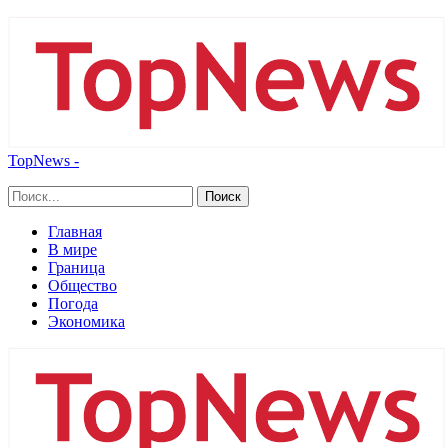
TopNews -
Главная
В мире
Граница
Общество
Погода
Экономика