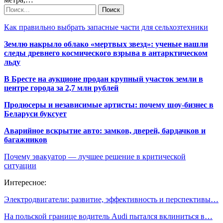
Как правильно выбрать запасные части для сельхозтехники
Землю накрыло облако «мертвых звезд»: ученые нашли
следы древнего космического взрыва в антарктическом
льду
В Бресте на аукционе продан крупный участок земли в
центре города за 2,7 млн рублей
Продюсеры и независимые артисты: почему шоу-бизнес в
Беларуси буксует
Аварийное вскрытие авто: замков, дверей, бардачков и
багажников
Почему эвакуатор — лучшее решение в критической
ситуации
Интересное:
Электродвигатели: развитие, эффективность и перспективы…
На польской границе водитель Audi пытался вклиниться в…