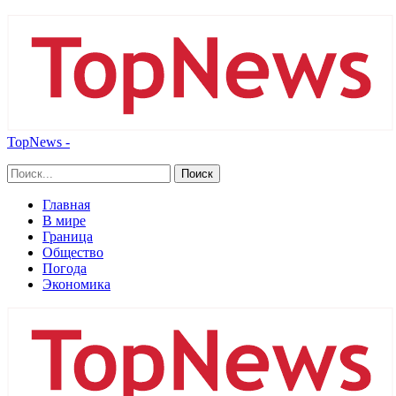
TopNews -
Главная
В мире
Граница
Общество
Погода
Экономика