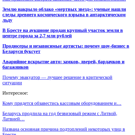
Землю накрыло облако «мертвых звезд»: ученые нашли
следы древнего космического взрыва в антарктическом
льду
В Бресте на аукционе продан крупный участок земли в
центре города за 2,7 млн рублей
Продюсеры и независимые артисты: почему шоу-бизнес в
Беларуси буксует
Аварийное вскрытие авто: замков, дверей, бардачков и
багажников
Почему эвакуатор — лучшее решение в критической
ситуации
Интересное:
Кому придется обзавестись кассовым оборудованием и…
Беларусь продлила на год безвизовый режим с Литвой,
Латвией…
Названа основная причина подтоплений некоторых улиц в
Бресте