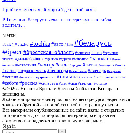
Приближается самый жаркий день этой зимы
В Германии белорус выехал на «встречку» – погибла
водитель…
Метки
#беларусь
#tochka
#авто
#blizko
#bar24
#банк
#брест
#брестская_область
#виза
#вакансия
#германия
#зарплата
#дальнобойщик
#деньга
#гибель
#дерево
#животное
#зима
#контрабанда
#литва
#козловичи
#италия
#кредит
#минск
#медицина
#налог
#непогода
#очередь
#недвижимость
#отношения
#падение
#польша
#пенсия
#подорожание
#пособие
#потоп
#путешествие
#пинск
#россия
#работа
#сигарета
#сша
#таможня
#топливо
#снег
© 2026 - Новости Бреста и Брестской области. Все права
защищены.
Любое копирование материалов с нашего ресурса разрешается
только с обратной активной ссылкой на страницу статьи.
Все материалы опубликованные на сайте взяты с открытых
источников и других порталов интернета, все права на
авторство принадлежат их законным владельцам.
Sign in