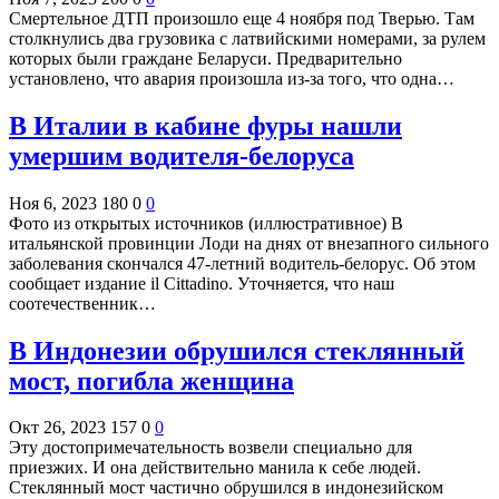
Смертельное ДТП произошло еще 4 ноября под Тверью. Там
столкнулись два грузовика с латвийскими номерами, за рулем
которых были граждане Беларуси. Предварительно
установлено, что авария произошла из-за того, что одна…
В Италии в кабине фуры нашли
умершим водителя-белоруса
Ноя 6, 2023
180
0
0
Фото из открытых источников (иллюстративное) В
итальянской провинции Лоди на днях от внезапного сильного
заболевания скончался 47-летний водитель-белорус. Об этом
сообщает издание il Cittadino. Уточняется, что наш
соотечественник…
В Индонезии обрушился стеклянный
мост, погибла женщина
Окт 26, 2023
157
0
0
Эту достопримечательность возвели специально для
приезжих. И она действительно манила к себе людей.
Стеклянный мост частично обрушился в индонезийском