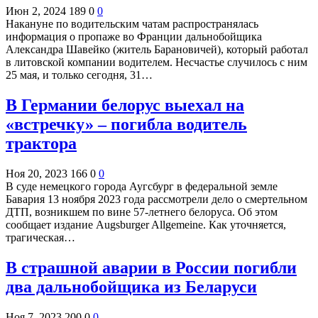
Июн 2, 2024
189
0
0
Накануне по водительским чатам распространялась
информация о пропаже во Франции дальнобойщика
Александра Шавейко (житель Барановичей), который работал
в литовской компании водителем. Несчастье случилось с ним
25 мая, и только сегодня, 31…
В Германии белорус выехал на
«встречку» – погибла водитель
трактора
Ноя 20, 2023
166
0
0
В суде немецкого города Аугсбург в федеральной земле
Бавария 13 ноября 2023 года рассмотрели дело о смертельном
ДТП, возникшем по вине 57-летнего белоруса. Об этом
сообщает издание Augsburger Allgemeine. Как уточняется,
трагическая…
В страшной аварии в России погибли
два дальнобойщика из Беларуси
Ноя 7, 2023
200
0
0