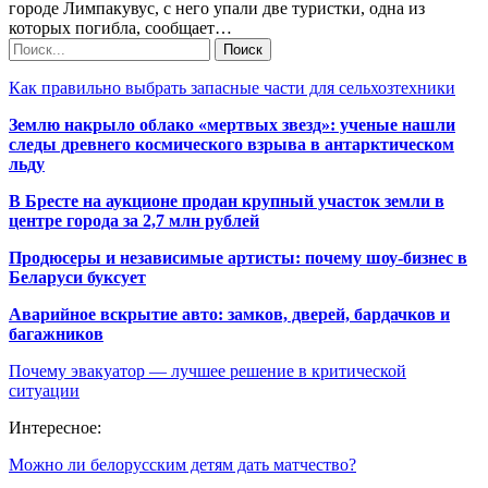
городе Лимпакувус, с него упали две туристки, одна из
которых погибла, сообщает…
Как правильно выбрать запасные части для сельхозтехники
Землю накрыло облако «мертвых звезд»: ученые нашли
следы древнего космического взрыва в антарктическом
льду
В Бресте на аукционе продан крупный участок земли в
центре города за 2,7 млн рублей
Продюсеры и независимые артисты: почему шоу-бизнес в
Беларуси буксует
Аварийное вскрытие авто: замков, дверей, бардачков и
багажников
Почему эвакуатор — лучшее решение в критической
ситуации
Интересное:
Можно ли белорусским детям дать матчество?