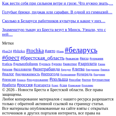
Как вести себя при сильном ветре и грозе. Что нужно знать,…
Голубые брюки, пиджак или сарафан. В одной из гимназий…
Сколько в Беларуси работников культуры и какие у них…
Знаменитую тыкву из Бреста везут в Минск. Узнали, что с
ней…
Метки
#беларусь
#tochka
#авто
#blizko
#bar24
#банк
#брест
#брестская_область
#виза
#вакансия
#германия
#зарплата
#дальнобойщик
#деньга
#гибель
#дерево
#животное
#зима
#контрабанда
#литва
#козловичи
#италия
#кредит
#минск
#медицина
#налог
#непогода
#очередь
#недвижимость
#отношения
#падение
#польша
#пенсия
#подорожание
#пособие
#потоп
#путешествие
#пинск
#россия
#работа
#сигарета
#сша
#таможня
#топливо
#снег
© 2026 - Новости Бреста и Брестской области. Все права
защищены.
Любое копирование материалов с нашего ресурса разрешается
только с обратной активной ссылкой на страницу статьи.
Все материалы опубликованные на сайте взяты с открытых
источников и других порталов интернета, все права на