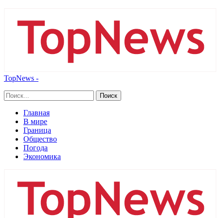
TopNews -
Главная
В мире
Граница
Общество
Погода
Экономика