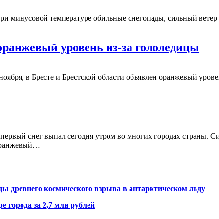
при минусовой температуре обильные снегопады, сильный ветер
 оранжевый уровень из-за гололедицы
 ноября, в Бресте и Брестской области объявлен оранжевый уро
 первый снег выпал сегодня утром во многих городах страны. С
 оранжевый…
ды древнего космического взрыва в антарктическом льду
е города за 2,7 млн рублей