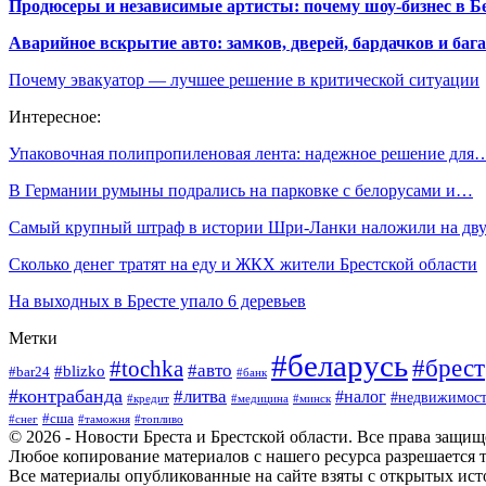
Продюсеры и независимые артисты: почему шоу-бизнес в Бе
Аварийное вскрытие авто: замков, дверей, бардачков и ба
Почему эвакуатор — лучшее решение в критической ситуации
Интересное:
Упаковочная полипропиленовая лента: надежное решение для
В Германии румыны подрались на парковке с белорусами и…
Самый крупный штраф в истории Шри-Ланки наложили на д
Сколько денег тратят на еду и ЖКХ жители Брестской области
На выходных в Бресте упало 6 деревьев
Метки
#беларусь
#брест
#tochka
#авто
#blizko
#bar24
#банк
#контрабанда
#литва
#налог
#недвижимост
#кредит
#минск
#медицина
#сша
#таможня
#топливо
#снег
© 2026 - Новости Бреста и Брестской области. Все права защи
Любое копирование материалов с нашего ресурса разрешается т
Все материалы опубликованные на сайте взяты с открытых исто