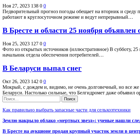
Ноя 27, 2023
138
0
0
Педворительный прогноз погоды обещает на вторник и среду 
работают в круглосуточном режиме и ведут непрерывный…
В Бресте и области 25 ноября объявлен
Ноя 25, 2023
127
0
0
Фото из открытых источников (иллюстративное) В субботу, 25
начальник отдела обеспечения потребителей…
В Беларуси выпал снег
Окт 26, 2023
142
0
0
Мокрый, с дождем и, видимо, не очень долговечный, но все же
Беларуси. Настолько сильные, что Белгидромет даже объявил
Как правильно выбрать запасные части для сельхозтехники
Землю накрыло облако «мертвых звезд»: ученые нашли сле
В Бресте на аукционе продан крупный участок земли в центр