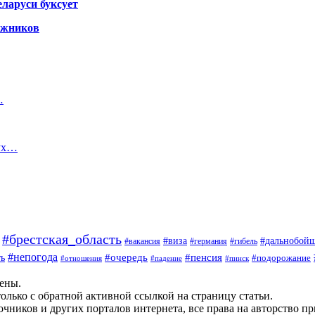
ларуси буксует
гажников
…
вух…
#брестская_область
#дальнобой
#виза
#вакансия
#германия
#гибель
#непогода
#очередь
#пенсия
ь
#подорожание
#отношения
#падение
#пинск
щены.
олько с обратной активной ссылкой на страницу статьи.
чников и других порталов интернета, все права на авторство п