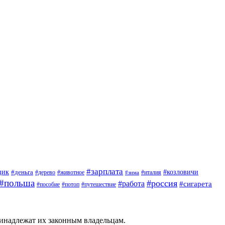
#зарплата
щик
#деньга
#козловичи
#дерево
#животное
#италия
#зима
#польша
#россия
#работа
#сигарета
#пособие
#потоп
#путешествие
ринадлежат их законным владельцам.