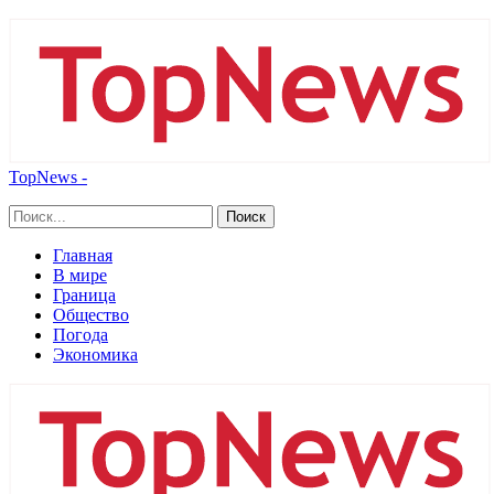
TopNews -
Главная
В мире
Граница
Общество
Погода
Экономика