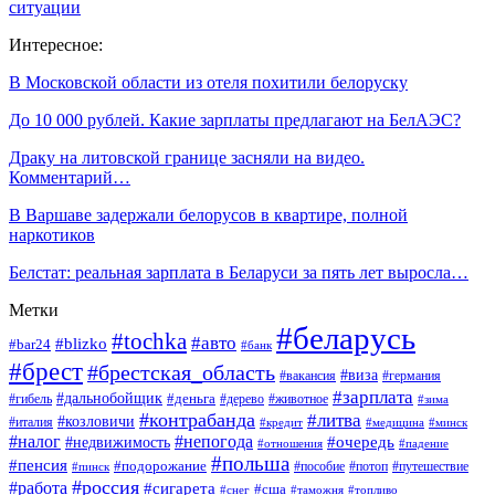
ситуации
Интересное:
В Московской области из отеля похитили белоруску
До 10 000 рублей. Какие зарплаты предлагают на БелАЭС?
Драку на литовской границе засняли на видео.
Комментарий…
В Варшаве задержали белорусов в квартире, полной
наркотиков
Белстат: реальная зарплата в Беларуси за пять лет выросла…
Метки
#беларусь
#tochka
#авто
#blizko
#bar24
#банк
#брест
#брестская_область
#виза
#вакансия
#германия
#зарплата
#дальнобойщик
#деньга
#гибель
#дерево
#животное
#зима
#контрабанда
#литва
#козловичи
#италия
#кредит
#минск
#медицина
#налог
#непогода
#очередь
#недвижимость
#отношения
#падение
#польша
#пенсия
#подорожание
#пособие
#потоп
#путешествие
#пинск
#россия
#работа
#сигарета
#сша
#таможня
#топливо
#снег