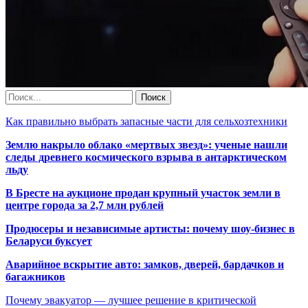
Как правильно выбрать запасные части для сельхозтехники
Землю накрыло облако «мертвых звезд»: ученые нашли
следы древнего космического взрыва в антарктическом
льду
В Бресте на аукционе продан крупный участок земли в
центре города за 2,7 млн рублей
Продюсеры и независимые артисты: почему шоу-бизнес в
Беларуси буксует
Аварийное вскрытие авто: замков, дверей, бардачков и
багажников
Почему эвакуатор — лучшее решение в критической