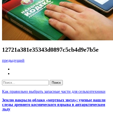
12721a381e35343d0897c5cb4d9e7b5e
предыдущий
Как правильно выбрать запасные части для сельхозтехники
Землю накрыло облако «мертвых звезд»: ученые нашли
следы древнего космического взрыва в антарктическом
льду