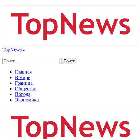
TopNews -
Главная
В мире
Граница
Общество
Погода
Экономика