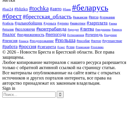
Метки
#беларусь
#tochka
#авто
#blizko
#bar24
#банк
#брест
#брестская_область
#виза
#вакансия
#германия
#зарплата
#дальнобойщик
#деньга
#гибель
#дерево
#животное
#зима
#контрабанда
#литва
#козловичи
#италия
#кредит
#минск
#медицина
#налог
#непогода
#очередь
#недвижимость
#отношения
#падение
#польша
#пенсия
#подорожание
#пособие
#потоп
#путешествие
#пинск
#россия
#работа
#сигарета
#сша
#таможня
#топливо
#снег
© 2026 - Новости Бреста и Брестской области. Все права
защищены.
Любое копирование материалов с нашего ресурса разрешается
только с обратной активной ссылкой на страницу статьи.
Все материалы опубликованные на сайте взяты с открытых
источников и других порталов интернета, все права на
авторство принадлежат их законным владельцам.
Sign in