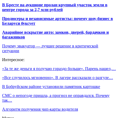
В Бресте на аукционе продан крупный участок земли в
центре города за 2,7 млн рублей
Продюсеры и независимые артисты: почему шоу-бизнес в
Беларуси буксует
Аварийное вскрытие авто: замков, дверей, бардачков и
багажников
Почему эвакуатор — лучшее решение в критической
ситуации
Интересное:
«За те же деньги я получаю гораздо больше». Парень нашел,…
«Все случилось мгновенно». В лагере рассказали о разгуле…
В Бобруйском районе установили памятник картошке
СМС о непогоде пришла, а прогноз не оправдался. Почему
так…
Алгоритм получения чип-карты водителя