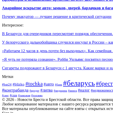
Аварийное вскрытие авто: замков, дверей, бардачков и ба
Почему эвакуатор — лучшее решение в критической ситуации
Интересное:
В Беларуси для очередников пересмотрят порядок обеспечени
У белорусского дальнобойщика случился инсульт в России – к
«Работаем 12 часов в день почти без выходных». Как семейна
«Я чуть не потеряла сознание». Робби Уильямс посвятил песн
Сигареты подорожают в Беларуси с 1 августа. Какие марки и 
Метки
#беларусь
#брест
#tochka
#авто
#blizko
#bar24
#банк
#контрабанда
#литва
#налог
#недвижимост
#кредит
#минск
#медицина
#сша
#таможня
#топливо
#снег
© 2026 - Новости Бреста и Брестской области. Все права защи
Любое копирование материалов с нашего ресурса разрешается т
Все материалы опубликованные на сайте взяты с открытых исто