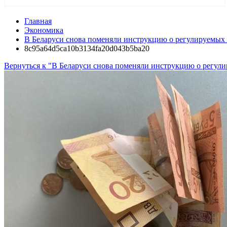
Главная
Экономика
В Беларуси снова поменяли инструкцию о регулируемых 
8c95a64d5ca10b3134fa20d043b5ba20
Вернуться к "В Беларуси снова поменяли инструкцию о регули