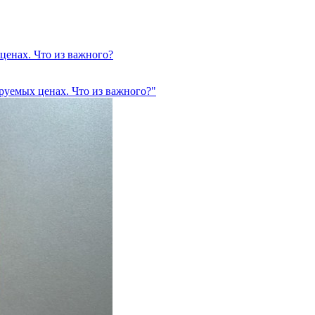
ценах. Что из важного?
руемых ценах. Что из важного?"