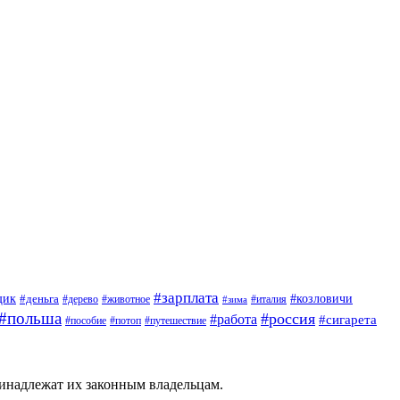
#зарплата
щик
#деньга
#козловичи
#дерево
#животное
#италия
#зима
#польша
#россия
#работа
#сигарета
#пособие
#потоп
#путешествие
ринадлежат их законным владельцам.