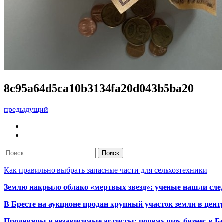
8c95a64d5ca10b3134fa20d043b5ba20
предыдущий
Как правильно выбрать запасные части для сельхозтехники
Землю накрыло облако «мертвых звезд»: ученые нашли сле
В Бресте на аукционе продан крупный участок земли в центр
Продюсеры и независимые артисты: почему шоу-бизнес в Бе