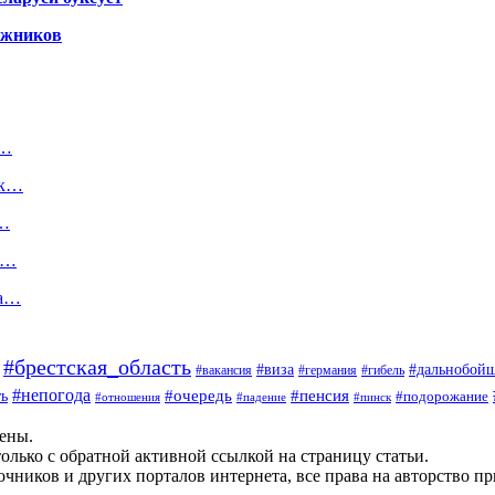
гажников
я…
ак…
я…
ю…
на…
#брестская_область
#дальнобой
#виза
#вакансия
#германия
#гибель
#непогода
#очередь
#пенсия
ь
#подорожание
#отношения
#падение
#пинск
щены.
олько с обратной активной ссылкой на страницу статьи.
чников и других порталов интернета, все права на авторство п