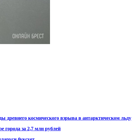
ды древнего космического взрыва в антарктическом льду
е города за 2,7 млн рублей
ларуси буксует