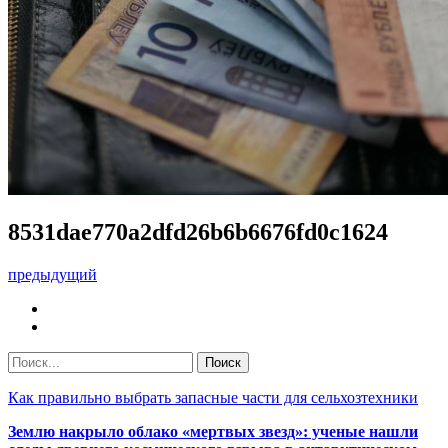
8531dae770a2dfd26b6b6676fd0c1624
предыдущий
Как правильно выбрать запасные части для сельхозтехники
Землю накрыло облако «мертвых звезд»: ученые нашли