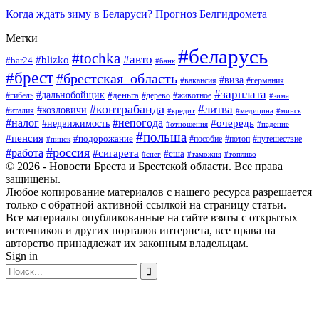
Когда ждать зиму в Беларуси? Прогноз Белгидромета
Метки
#беларусь
#tochka
#авто
#blizko
#bar24
#банк
#брест
#брестская_область
#виза
#вакансия
#германия
#зарплата
#дальнобойщик
#деньга
#гибель
#дерево
#животное
#зима
#контрабанда
#литва
#козловичи
#италия
#кредит
#минск
#медицина
#налог
#непогода
#очередь
#недвижимость
#отношения
#падение
#польша
#пенсия
#подорожание
#пособие
#потоп
#путешествие
#пинск
#россия
#работа
#сигарета
#сша
#таможня
#топливо
#снег
© 2026 - Новости Бреста и Брестской области. Все права
защищены.
Любое копирование материалов с нашего ресурса разрешается
только с обратной активной ссылкой на страницу статьи.
Все материалы опубликованные на сайте взяты с открытых
источников и других порталов интернета, все права на
авторство принадлежат их законным владельцам.
Sign in