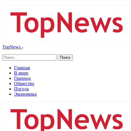
TopNews -
Главная
В мире
Граница
Общество
Погода
Экономика