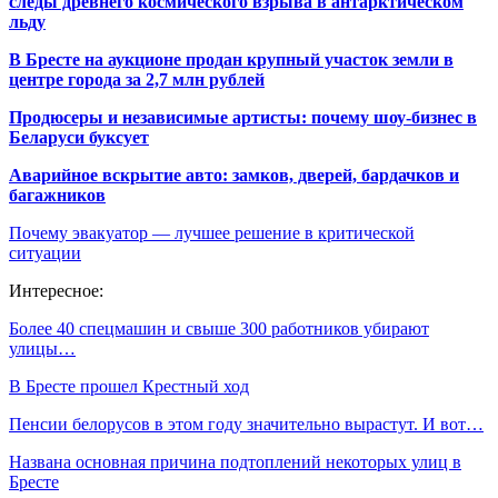
следы древнего космического взрыва в антарктическом
льду
В Бресте на аукционе продан крупный участок земли в
центре города за 2,7 млн рублей
Продюсеры и независимые артисты: почему шоу-бизнес в
Беларуси буксует
Аварийное вскрытие авто: замков, дверей, бардачков и
багажников
Почему эвакуатор — лучшее решение в критической
ситуации
Интересное:
Более 40 спецмашин и свыше 300 работников убирают
улицы…
В Бресте прошел Крестный ход
Пенсии белорусов в этом году значительно вырастут. И вот…
Названа основная причина подтоплений некоторых улиц в
Бресте