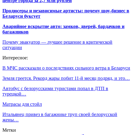
центре города за 2,7 млн рублей
Продюсеры и независимые артисты: почему шоу-бизнес в
Беларуси буксует
Аварийное вскрытие авто: замков, дверей, бардачков и
багажников
Почему эвакуатор — лучшее решение в критической
ситуации
Интересное:
В МЧС рассказали о последствиях сильного ветра в Беларуси
Земля греется. Рекорд жары побит 11-й месяц подряд, и это…
Автобус с белорусскими туристами попал в ДТП в
турецкой…
Матрасы для стойл
Итальянец привез в багажнике труп своей белорусской
жены…
Метки