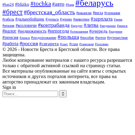
#беларусь
#tochka
#авто
#blizko
#bar24
#банк
#брест
#брестская_область
#виза
#вакансия
#германия
#зарплата
#дальнобойщик
#деньга
#гибель
#дерево
#животное
#зима
#контрабанда
#литва
#козловичи
#италия
#кредит
#минск
#медицина
#налог
#непогода
#очередь
#недвижимость
#отношения
#падение
#польша
#пенсия
#подорожание
#пособие
#потоп
#путешествие
#пинск
#россия
#работа
#сигарета
#сша
#таможня
#топливо
#снег
© 2026 - Новости Бреста и Брестской области. Все права
защищены.
Любое копирование материалов с нашего ресурса разрешается
только с обратной активной ссылкой на страницу статьи.
Все материалы опубликованные на сайте взяты с открытых
источников и других порталов интернета, все права на
авторство принадлежат их законным владельцам.
Sign in