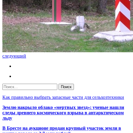
следующий
Как правильно выбрать запасные части для сельхозтехники
Землю накрыло облако «мертвых звезд»: ученые нашли
следы древнего космического взрыва в антарктическом
льду
В Бресте на аукционе продан крупный участок земли в