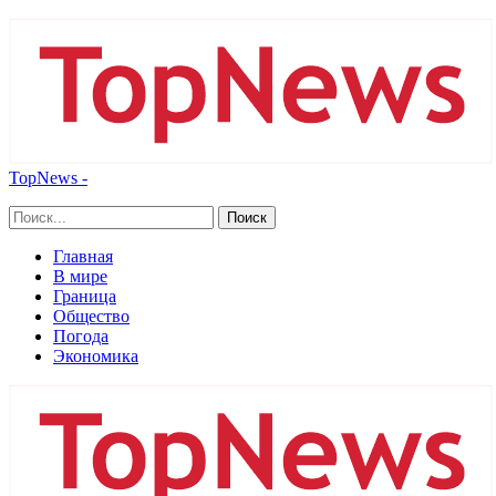
TopNews -
Главная
В мире
Граница
Общество
Погода
Экономика