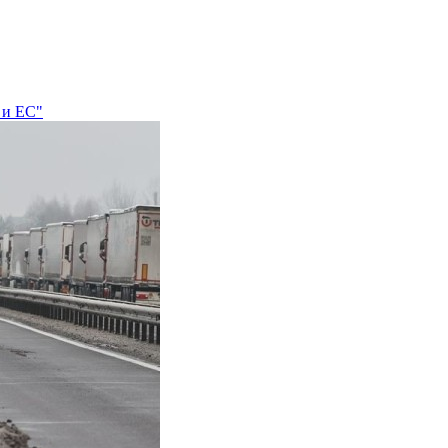
 и ЕС"