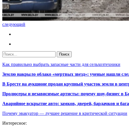
следующий
Как правильно выбрать запасные части для сельхозтехники
Землю накрыло облако «мертвых звезд»: ученые нашли сле
В Бресте на аукционе продан крупный участок земли в центр
Продюсеры и независимые артисты: почему шоу-бизнес в Бе
Аварийное вскрытие авто: замков, дверей, бардачков и ба
Почему эвакуатор — лучшее решение в критической ситуации
Интересное: