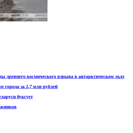
ды древнего космического взрыва в антарктическом льду
е города за 2,7 млн рублей
ларуси буксует
гажников