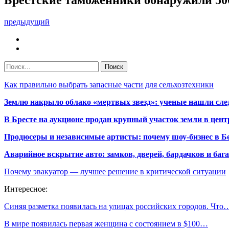
предыдущий
Как правильно выбрать запасные части для сельхозтехники
Землю накрыло облако «мертвых звезд»: ученые нашли сле
В Бресте на аукционе продан крупный участок земли в центр
Продюсеры и независимые артисты: почему шоу-бизнес в Бе
Аварийное вскрытие авто: замков, дверей, бардачков и ба
Почему эвакуатор — лучшее решение в критической ситуации
Интересное:
Синяя разметка появилась на улицах российских городов. Что
В мире появилась первая женщина с состоянием в $100…