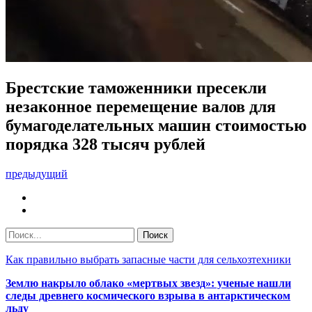
Брестские таможенники пресекли
незаконное перемещение валов для
бумагоделательных машин стоимостью
порядка 328 тысяч рублей
предыдущий
Как правильно выбрать запасные части для сельхозтехники
Землю накрыло облако «мертвых звезд»: ученые нашли
следы древнего космического взрыва в антарктическом
льду