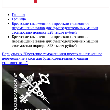
Главная
Граница
Брестские таможенники пресекли незаконное
перемещение валов для бумагоделательных машин
стоимостью порядка 328 тысяч рублей
Брестские таможенники пресекли незаконное
перемещение валов для бумагоделательных машин
стоимостью порядка 328 тысяч рублей
Вернуться к "Брестские таможенники пресекли незаконное
перемещение валов для бумагоделательных машин
стоимостью…"