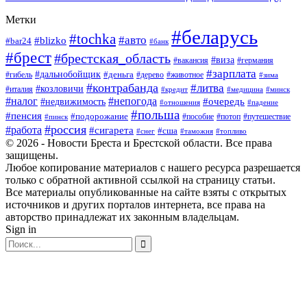
Метки
#беларусь
#tochka
#авто
#blizko
#bar24
#банк
#брест
#брестская_область
#виза
#вакансия
#германия
#зарплата
#дальнобойщик
#деньга
#гибель
#дерево
#животное
#зима
#контрабанда
#литва
#козловичи
#италия
#кредит
#минск
#медицина
#налог
#непогода
#очередь
#недвижимость
#отношения
#падение
#польша
#пенсия
#подорожание
#пособие
#потоп
#путешествие
#пинск
#россия
#работа
#сигарета
#сша
#таможня
#топливо
#снег
© 2026 - Новости Бреста и Брестской области. Все права
защищены.
Любое копирование материалов с нашего ресурса разрешается
только с обратной активной ссылкой на страницу статьи.
Все материалы опубликованные на сайте взяты с открытых
источников и других порталов интернета, все права на
авторство принадлежат их законным владельцам.
Sign in