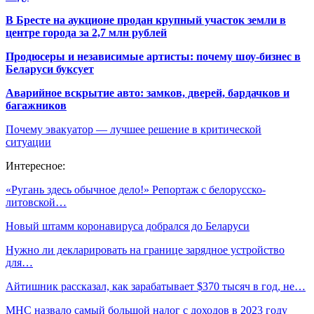
В Бресте на аукционе продан крупный участок земли в
центре города за 2,7 млн рублей
Продюсеры и независимые артисты: почему шоу-бизнес в
Беларуси буксует
Аварийное вскрытие авто: замков, дверей, бардачков и
багажников
Почему эвакуатор — лучшее решение в критической
ситуации
Интересное:
«Ругань здесь обычное дело!» Репортаж с белорусско-
литовской…
Новый штамм коронавируса добрался до Беларуси
Нужно ли декларировать на границе зарядное устройство
для…
Айтишник рассказал, как зарабатывает $370 тысяч в год, не…
МНС назвало самый большой налог с доходов в 2023 году