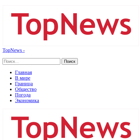
TopNews -
Главная
В мире
Граница
Общество
Погода
Экономика