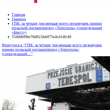
Главная
Граница
ГПК: за четыре дня меньше всего легковушек принял
польский погранпереход «Тересполь» (сопредельный
«Брест»)
5549d6f9be76d8218a0f75e4cd1dfc49
Вернуться к "ГПК: за четыре дня меньше всего легковушек
принял польский погранпереход «Тересполь»
(сопредельный…"