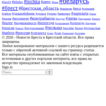
#беларусь
#tochka
#авто
#blizko
#bar24
#банк
#брест
#брестская_область
#виза
#вакансия
#германия
#зарплата
#дальнобойщик
#деньга
#гибель
#дерево
#животное
#зима
#контрабанда
#литва
#козловичи
#италия
#кредит
#минск
#медицина
#налог
#непогода
#очередь
#недвижимость
#отношения
#падение
#польша
#пенсия
#подорожание
#пособие
#потоп
#путешествие
#пинск
#россия
#работа
#сигарета
#сша
#таможня
#топливо
#снег
© 2026 - Новости Бреста и Брестской области. Все права
защищены.
Любое копирование материалов с нашего ресурса разрешается
только с обратной активной ссылкой на страницу статьи.
Все материалы опубликованные на сайте взяты с открытых
источников и других порталов интернета, все права на
авторство принадлежат их законным владельцам.
Sign in