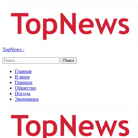
TopNews -
Главная
В мире
Граница
Общество
Погода
Экономика