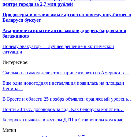
центре города за 2,7 млн рублей
Продюсеры и независимые артисты: почему шоу-бизнес в
Беларуси буксует
Аварийное вскрытие авто: замков, дверей, бардачков и
багажников
Почему эвакуатор — лучшее решение в критической
ситуации
Интересное:
Сколько на самом деле стоит привезти авто из Америки в…
Еще одна новогодняя инсталляция появилась на площади
Ленина…
В Бресте и области 25 ноября объявлен оранжевый уровень…
Почти 20 тыс. договоров за год. Как белорусы копят на…
Белоруска выжила в жутком ДТП в Ставропольском крае
Метки