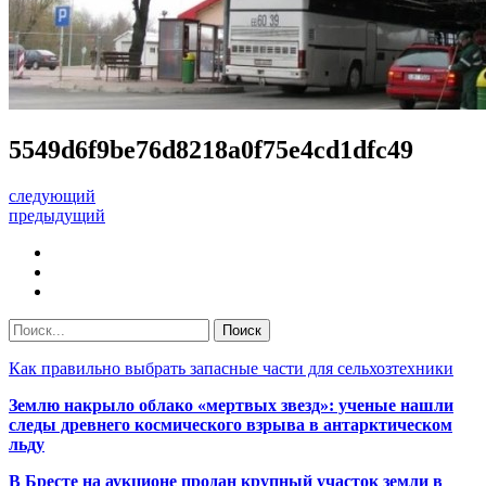
5549d6f9be76d8218a0f75e4cd1dfc49
следующий
предыдущий
Как правильно выбрать запасные части для сельхозтехники
Землю накрыло облако «мертвых звезд»: ученые нашли
следы древнего космического взрыва в антарктическом
льду
В Бресте на аукционе продан крупный участок земли в