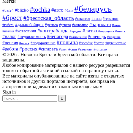
Метки
#беларусь
#tochka
#авто
#blizko
#bar24
#банк
#брест
#брестская_область
#виза
#вакансия
#германия
#зарплата
#дальнобойщик
#деньга
#гибель
#дерево
#животное
#зима
#контрабанда
#литва
#козловичи
#италия
#кредит
#минск
#медицина
#налог
#непогода
#очередь
#недвижимость
#отношения
#падение
#польша
#пенсия
#подорожание
#пособие
#потоп
#путешествие
#пинск
#россия
#работа
#сигарета
#сша
#таможня
#топливо
#снег
© 2026 - Новости Бреста и Брестской области. Все права
защищены.
Любое копирование материалов с нашего ресурса разрешается
только с обратной активной ссылкой на страницу статьи.
Все материалы опубликованные на сайте взяты с открытых
источников и других порталов интернета, все права на
авторство принадлежат их законным владельцам.
Sign in