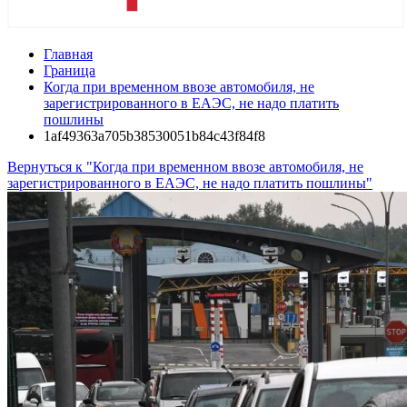
Главная
Граница
Когда при временном ввозе автомобиля, не
зарегистрированного в ЕАЭС, не надо платить
пошлины
1af49363a705b38530051b84c43f84f8
Вернуться к "Когда при временном ввозе автомобиля, не
зарегистрированного в ЕАЭС, не надо платить пошлины"