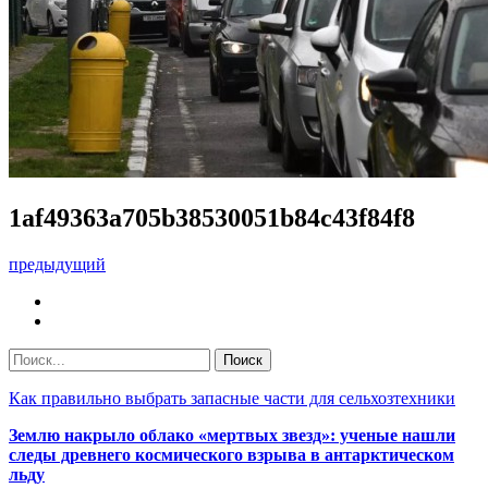
1af49363a705b38530051b84c43f84f8
предыдущий
Как правильно выбрать запасные части для сельхозтехники
Землю накрыло облако «мертвых звезд»: ученые нашли
следы древнего космического взрыва в антарктическом
льду