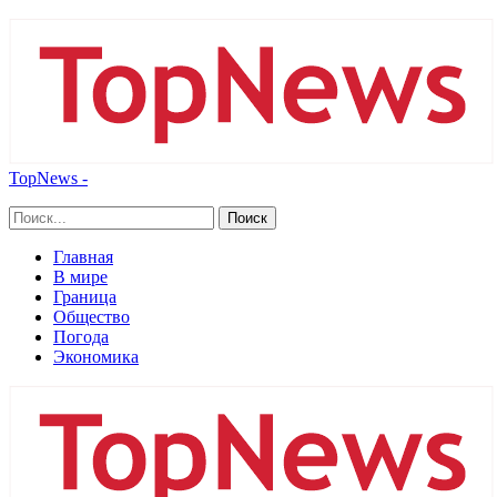
TopNews -
Главная
В мире
Граница
Общество
Погода
Экономика