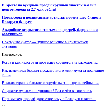
В Бресте на аукционе продан крупный участок земли в
центре города за 2,7 млн рублей
Продюсеры и независимые артисты: почему шоу-бизнес в
Беларуси буксует
Аварийное вскрытие авто: замков, дверей, бардачков и
багажников
Почему эвакуатор — лучшее решение в критической
ситуации
Интересное:
Когда и как налоговая проверяет соответствие расходов и…
Как изменился бюджет прожиточного минимума за последние
три…
В каких странах ближнего зарубежья запрещены вейпы –…
Слушаете музыку в наушниках? Вот о чём важно знать
Парикмахер, прораб, директор: кому в Беларуси платят…