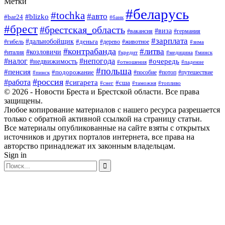
Метки
#беларусь
#tochka
#авто
#blizko
#bar24
#банк
#брест
#брестская_область
#виза
#вакансия
#германия
#зарплата
#дальнобойщик
#деньга
#гибель
#дерево
#животное
#зима
#контрабанда
#литва
#козловичи
#италия
#кредит
#минск
#медицина
#налог
#непогода
#очередь
#недвижимость
#отношения
#падение
#польша
#пенсия
#подорожание
#пособие
#потоп
#путешествие
#пинск
#россия
#работа
#сигарета
#сша
#таможня
#топливо
#снег
© 2026 - Новости Бреста и Брестской области. Все права
защищены.
Любое копирование материалов с нашего ресурса разрешается
только с обратной активной ссылкой на страницу статьи.
Все материалы опубликованные на сайте взяты с открытых
источников и других порталов интернета, все права на
авторство принадлежат их законным владельцам.
Sign in