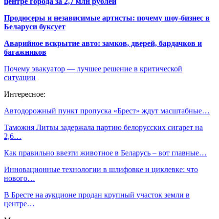
центре города за 2,7 млн рублей
Продюсеры и независимые артисты: почему шоу-бизнес в
Беларуси буксует
Аварийное вскрытие авто: замков, дверей, бардачков и
багажников
Почему эвакуатор — лучшее решение в критической
ситуации
Интересное:
Автодорожный пункт пропуска «Брест» ждут масштабные…
Таможня Литвы задержала партию белорусских сигарет на
2,6…
Как правильно ввезти животное в Беларусь – вот главные…
Инновационные технологии в шлифовке и циклевке: что
нового…
В Бресте на аукционе продан крупный участок земли в
центре…