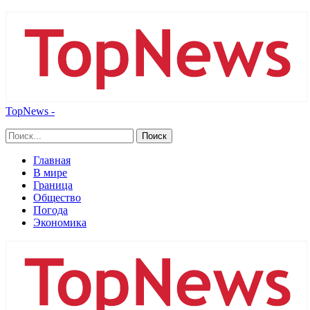
TopNews -
Главная
В мире
Граница
Общество
Погода
Экономика