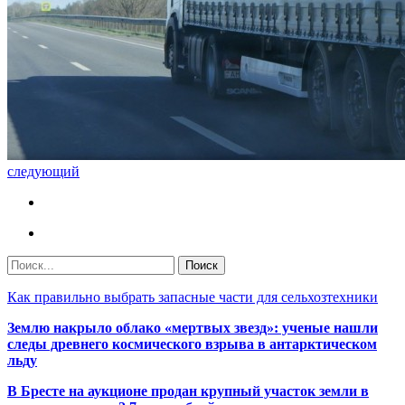
следующий
Как правильно выбрать запасные части для сельхозтехники
Землю накрыло облако «мертвых звезд»: ученые нашли
следы древнего космического взрыва в антарктическом
льду
В Бресте на аукционе продан крупный участок земли в