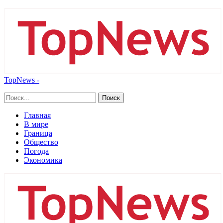
TopNews -
Главная
В мире
Граница
Общество
Погода
Экономика