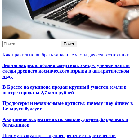
Как правильно выбрать запасные части для сельхозтехники
Землю накрыло облако «мертвых звезд»: ученые нашли
следы древнего космического взрыва в антарктическом
льду
В Бресте на аукционе продан крупный участок земли в
центре города за 2,7 млн рублей
Продюсеры и независимые артисты: почему шоу-бизнес в
Беларуси буксует
Аварийное вскрытие авто: замков, дверей, бардачков и
багажников
Почему эвакуатор — лучшее решение в критической