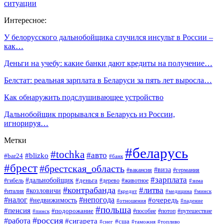
ситуации
Интересное:
У белорусского дальнобойщика случился инсульт в России –
как…
Деньги на учебу: какие банки дают кредиты на получение…
Белстат: реальная зарплата в Беларуси за пять лет выросла…
Как обнаружить подслушивающее устройство
Дальнобойщик прорывался в Беларусь из России,
игнорируя…
Метки
#беларусь
#tochka
#авто
#blizko
#bar24
#банк
#брест
#брестская_область
#виза
#вакансия
#германия
#зарплата
#дальнобойщик
#деньга
#гибель
#дерево
#животное
#зима
#контрабанда
#литва
#козловичи
#италия
#кредит
#минск
#медицина
#налог
#непогода
#очередь
#недвижимость
#отношения
#падение
#польша
#пенсия
#подорожание
#пособие
#потоп
#путешествие
#пинск
#россия
#работа
#сигарета
#сша
#таможня
#топливо
#снег