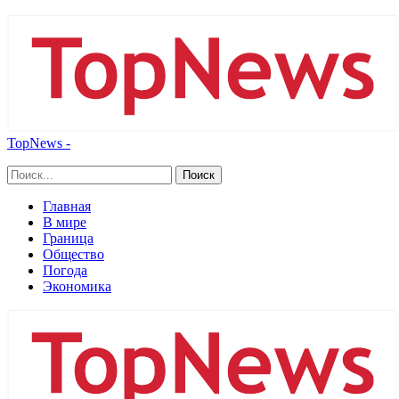
TopNews -
Главная
В мире
Граница
Общество
Погода
Экономика