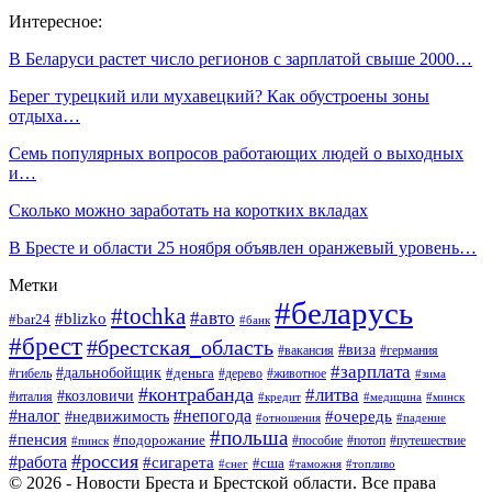
Интересное:
В Беларуси растет число регионов с зарплатой свыше 2000…
Берег турецкий или мухавецкий? Как обустроены зоны
отдыха…
Семь популярных вопросов работающих людей о выходных
и…
Сколько можно заработать на коротких вкладах
В Бресте и области 25 ноября объявлен оранжевый уровень…
Метки
#беларусь
#tochka
#авто
#blizko
#bar24
#банк
#брест
#брестская_область
#виза
#вакансия
#германия
#зарплата
#дальнобойщик
#деньга
#гибель
#дерево
#животное
#зима
#контрабанда
#литва
#козловичи
#италия
#кредит
#минск
#медицина
#налог
#непогода
#очередь
#недвижимость
#отношения
#падение
#польша
#пенсия
#подорожание
#пособие
#потоп
#путешествие
#пинск
#россия
#работа
#сигарета
#сша
#таможня
#топливо
#снег
© 2026 - Новости Бреста и Брестской области. Все права