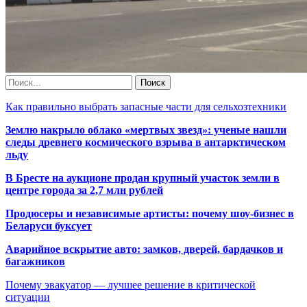
Как правильно выбрать запасные части для сельхозтехники
Землю накрыло облако «мертвых звезд»: ученые нашли
следы древнего космического взрыва в антарктическом
льду
В Бресте на аукционе продан крупный участок земли в
центре города за 2,7 млн рублей
Продюсеры и независимые артисты: почему шоу-бизнес в
Беларуси буксует
Аварийное вскрытие авто: замков, дверей, бардачков и
багажников
Почему эвакуатор — лучшее решение в критической
ситуации