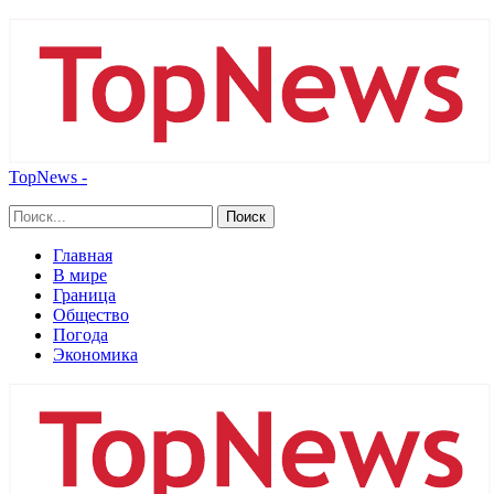
TopNews -
Главная
В мире
Граница
Общество
Погода
Экономика