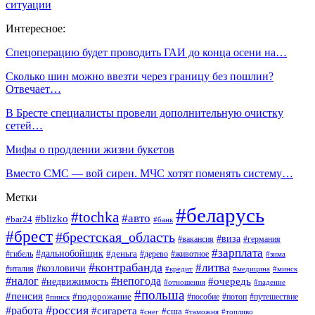
ситуации
Интересное:
Спецоперацию будет проводить ГАИ до конца осени на…
Сколько шин можно ввезти через границу без пошлин?
Отвечает…
В Бресте специалисты провели дополнительную очистку
сетей…
Мифы о продлении жизни букетов
Вместо СМС — вой сирен. МЧС хотят поменять систему…
Метки
#беларусь
#tochka
#авто
#blizko
#bar24
#банк
#брест
#брестская_область
#виза
#вакансия
#германия
#зарплата
#дальнобойщик
#деньга
#гибель
#дерево
#животное
#зима
#контрабанда
#литва
#козловичи
#италия
#кредит
#минск
#медицина
#налог
#непогода
#очередь
#недвижимость
#отношения
#падение
#польша
#пенсия
#подорожание
#пособие
#потоп
#путешествие
#пинск
#россия
#работа
#сигарета
#сша
#таможня
#топливо
#снег