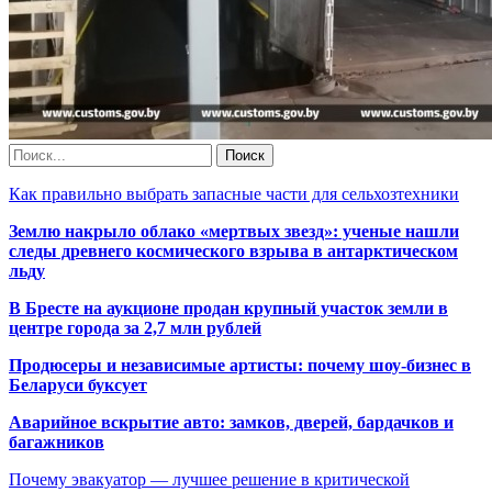
Как правильно выбрать запасные части для сельхозтехники
Землю накрыло облако «мертвых звезд»: ученые нашли
следы древнего космического взрыва в антарктическом
льду
В Бресте на аукционе продан крупный участок земли в
центре города за 2,7 млн рублей
Продюсеры и независимые артисты: почему шоу-бизнес в
Беларуси буксует
Аварийное вскрытие авто: замков, дверей, бардачков и
багажников
Почему эвакуатор — лучшее решение в критической