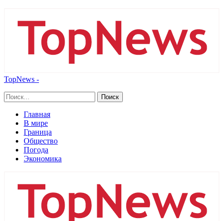
TopNews -
Главная
В мире
Граница
Общество
Погода
Экономика