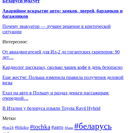
Беларуси буксует
Аварийное вскрытие авто: замков, дверей, бардачков и
багажников
Почему эвакуатор — лучшее решение в критической
ситуации
Интересное:
От авиадвигателей для Ил-2 до гигантских скреперов: 90
лет…
Кардиолог рассказал, сколько чашек кофе в день безопасно
Еще жестче: Польша изменила правила получения деловой
визы
Ехал на авто в Польшу и раздал деньги пассажирам:
очередной…
В Италии у белоруса изъяли Toyota Rav4 Hybrid
Метки
#беларусь
#tochka
#авто
#blizko
#bar24
#банк