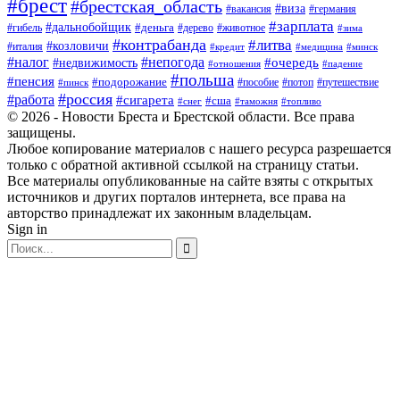
#брест
#брестская_область
#виза
#вакансия
#германия
#зарплата
#дальнобойщик
#деньга
#гибель
#дерево
#животное
#зима
#контрабанда
#литва
#козловичи
#италия
#кредит
#минск
#медицина
#налог
#непогода
#очередь
#недвижимость
#отношения
#падение
#польша
#пенсия
#подорожание
#пособие
#потоп
#путешествие
#пинск
#россия
#работа
#сигарета
#сша
#таможня
#топливо
#снег
© 2026 - Новости Бреста и Брестской области. Все права
защищены.
Любое копирование материалов с нашего ресурса разрешается
только с обратной активной ссылкой на страницу статьи.
Все материалы опубликованные на сайте взяты с открытых
источников и других порталов интернета, все права на
авторство принадлежат их законным владельцам.
Sign in