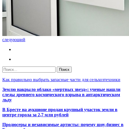
следующий
Как правильно выбрать запасные части для сельхозтехники
Землю накрыло облако «мертвых звезд»: ученые нашли
следы древнего космического взрыва в антарктическом
льду
В Бресте на аукционе продан крупный участок земли в
центре города за 2,7 млн рублей
Продюсеры и независимые артисты: почему шоу-бизнес в