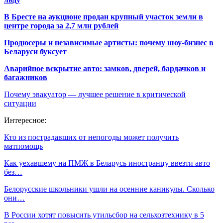
В Бресте на аукционе продан крупный участок земли в
центре города за 2,7 млн рублей
Продюсеры и независимые артисты: почему шоу-бизнес в
Беларуси буксует
Аварийное вскрытие авто: замков, дверей, бардачков и
багажников
Почему эвакуатор — лучшее решение в критической
ситуации
Интересное:
Кто из пострадавших от непогоды может получить
матпомощь
Как уехавшему на ПМЖ в Беларусь иностранцу ввезти авто
без…
Белорусские школьники ушли на осенние каникулы. Сколько
они…
В России хотят повысить утильсбор на сельхозтехнику в 5