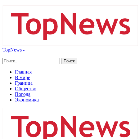
TopNews -
Главная
В мире
Граница
Общество
Погода
Экономика