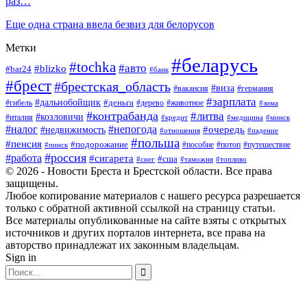
раз…
Еще одна страна ввела безвиз для белорусов
Метки
#беларусь
#tochka
#авто
#blizko
#bar24
#банк
#брест
#брестская_область
#виза
#вакансия
#германия
#зарплата
#дальнобойщик
#деньга
#гибель
#дерево
#животное
#зима
#контрабанда
#литва
#козловичи
#италия
#кредит
#минск
#медицина
#налог
#непогода
#очередь
#недвижимость
#отношения
#падение
#польша
#пенсия
#подорожание
#пособие
#потоп
#путешествие
#пинск
#россия
#работа
#сигарета
#сша
#таможня
#топливо
#снег
© 2026 - Новости Бреста и Брестской области. Все права
защищены.
Любое копирование материалов с нашего ресурса разрешается
только с обратной активной ссылкой на страницу статьи.
Все материалы опубликованные на сайте взяты с открытых
источников и других порталов интернета, все права на
авторство принадлежат их законным владельцам.
Sign in