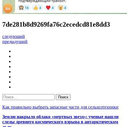
7de281b8d9269fa76c2ecedcd81e8dd3
следующий
предыдущий
Как правильно выбрать запасные части для сельхозтехники
Землю накрыло облако «мертвых звезд»: ученые нашли
следы древнего космического взрыва в антарктическом
льду