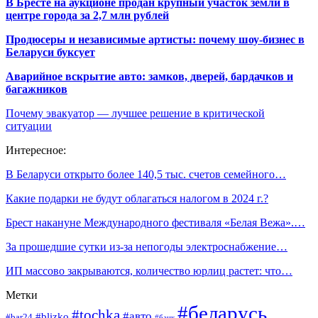
В Бресте на аукционе продан крупный участок земли в
центре города за 2,7 млн рублей
Продюсеры и независимые артисты: почему шоу-бизнес в
Беларуси буксует
Аварийное вскрытие авто: замков, дверей, бардачков и
багажников
Почему эвакуатор — лучшее решение в критической
ситуации
Интересное:
В Беларуси открыто более 140,5 тыс. счетов семейного…
Какие подарки не будут облагаться налогом в 2024 г.?
Брест накануне Международного фестиваля «Белая Вежа».…
За прошедшие сутки из-за непогоды электроснабжение…
ИП массово закрываются, количество юрлиц растет: что…
Метки
#беларусь
#tochka
#авто
#blizko
#bar24
#банк