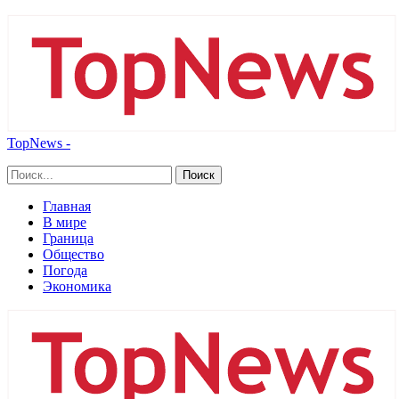
TopNews -
Главная
В мире
Граница
Общество
Погода
Экономика