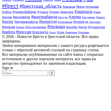
#брест
#брестская_область
#виза
#вакансия
#германия
#зарплата
#дальнобойщик
#деньга
#гибель
#дерево
#животное
#зима
#контрабанда
#литва
#козловичи
#италия
#кредит
#минск
#медицина
#налог
#непогода
#очередь
#недвижимость
#отношения
#падение
#польша
#пенсия
#подорожание
#пособие
#потоп
#путешествие
#пинск
#россия
#работа
#сигарета
#сша
#таможня
#топливо
#снег
© 2026 - Новости Бреста и Брестской области. Все права
защищены.
Любое копирование материалов с нашего ресурса разрешается
только с обратной активной ссылкой на страницу статьи.
Все материалы опубликованные на сайте взяты с открытых
источников и других порталов интернета, все права на
авторство принадлежат их законным владельцам.
Sign in