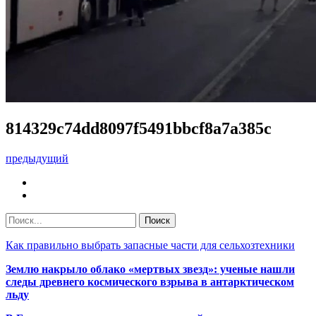
814329c74dd8097f5491bbcf8a7a385c
предыдущий
Как правильно выбрать запасные части для сельхозтехники
Землю накрыло облако «мертвых звезд»: ученые нашли
следы древнего космического взрыва в антарктическом
льду