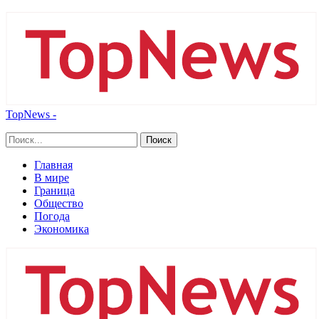
TopNews -
Главная
В мире
Граница
Общество
Погода
Экономика