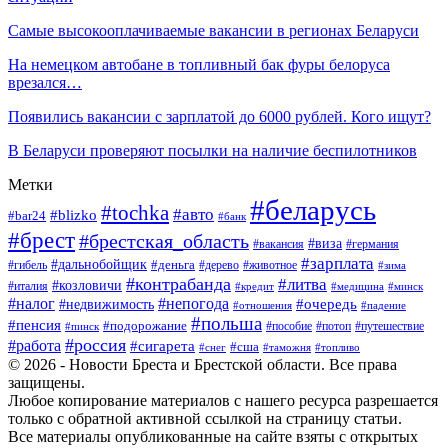
Самые высокооплачиваемые вакансии в регионах Беларуси
На немецком автобане в топливный бак фуры белоруса
врезался…
Появились вакансии с зарплатой до 6000 рублей. Кого ищут?
В Беларуси проверяют посылки на наличие беспилотников
Метки
#беларусь
#tochka
#авто
#blizko
#bar24
#банк
#брест
#брестская_область
#виза
#вакансия
#германия
#зарплата
#дальнобойщик
#деньга
#гибель
#дерево
#животное
#зима
#контрабанда
#литва
#козловичи
#италия
#кредит
#минск
#медицина
#налог
#непогода
#очередь
#недвижимость
#отношения
#падение
#польша
#пенсия
#подорожание
#пособие
#потоп
#путешествие
#пинск
#россия
#работа
#сигарета
#сша
#таможня
#топливо
#снег
© 2026 - Новости Бреста и Брестской области. Все права
защищены.
Любое копирование материалов с нашего ресурса разрешается
только с обратной активной ссылкой на страницу статьи.
Все материалы опубликованные на сайте взяты с открытых