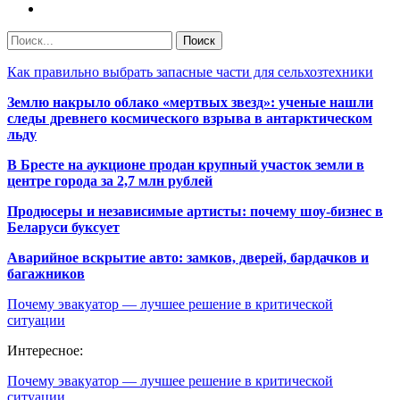
Как правильно выбрать запасные части для сельхозтехники
Землю накрыло облако «мертвых звезд»: ученые нашли
следы древнего космического взрыва в антарктическом
льду
В Бресте на аукционе продан крупный участок земли в
центре города за 2,7 млн рублей
Продюсеры и независимые артисты: почему шоу-бизнес в
Беларуси буксует
Аварийное вскрытие авто: замков, дверей, бардачков и
багажников
Почему эвакуатор — лучшее решение в критической
ситуации
Интересное:
Почему эвакуатор — лучшее решение в критической
ситуации