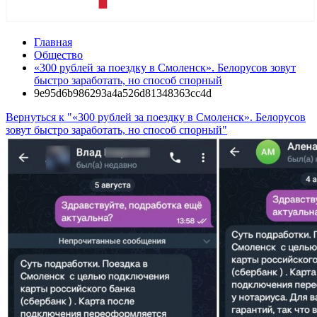
Главная
Общество
«300 рублей за поездку в Смоленск». Белорусов зовут
быстро заработать, но способ спорный
9e95d6b986293a4a526d81348363cc4d
Вернуться к "«300 рублей за поездку в Смоленск». Белорусов
зовут быстро заработать, но способ спорный"