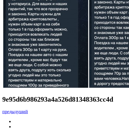
9e95d6b986293a4a526d81348363cc4d
предыдущий