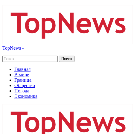
TopNews -
Главная
В мире
Граница
Общество
Погода
Экономика