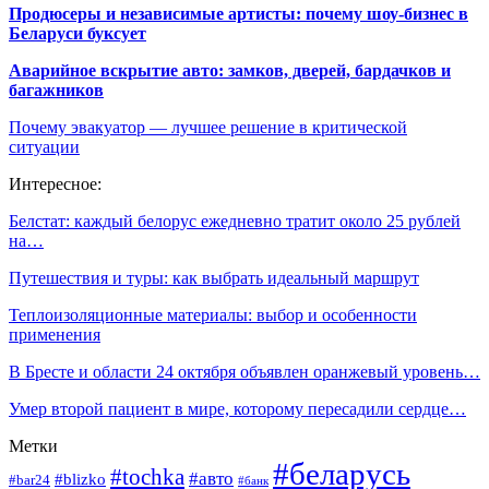
Продюсеры и независимые артисты: почему шоу-бизнес в
Беларуси буксует
Аварийное вскрытие авто: замков, дверей, бардачков и
багажников
Почему эвакуатор — лучшее решение в критической
ситуации
Интересное:
Белстат: каждый белорус ежедневно тратит около 25 рублей
на…
Путешествия и туры: как выбрать идеальный маршрут
Теплоизоляционные материалы: выбор и особенности
применения
В Бресте и области 24 октября объявлен оранжевый уровень…
Умер второй пациент в мире, которому пересадили сердце…
Метки
#беларусь
#tochka
#авто
#blizko
#bar24
#банк