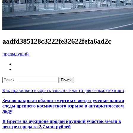
aadfd385128c3222fe32622fefa6ad2c
предыдущий
Как правильно выбрать запасные части для сельхозтехники
Землю накрыло облако «мертвых звезд»: ученые нашли
следы древнего космического взрыва в антарктическом
льду
В Бресте на аукционе продан крупный участок земли в
центре города за 2,7 млн рублей