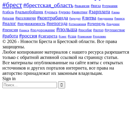
#брест
#брестская_область
#виза
#вакансия
#германия
#зарплата
#дальнобойщик
#деньга
#гибель
#дерево
#животное
#зима
#контрабанда
#литва
#козловичи
#италия
#кредит
#минск
#медицина
#налог
#непогода
#очередь
#недвижимость
#отношения
#падение
#польша
#пенсия
#подорожание
#пособие
#потоп
#путешествие
#пинск
#россия
#работа
#сигарета
#сша
#таможня
#топливо
#снег
© 2026 - Новости Бреста и Брестской области. Все права
защищены.
Любое копирование материалов с нашего ресурса разрешается
только с обратной активной ссылкой на страницу статьи.
Все материалы опубликованные на сайте взяты с открытых
источников и других порталов интернета, все права на
авторство принадлежат их законным владельцам.
Sign in