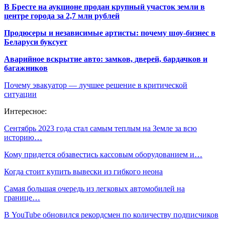
В Бресте на аукционе продан крупный участок земли в
центре города за 2,7 млн рублей
Продюсеры и независимые артисты: почему шоу-бизнес в
Беларуси буксует
Аварийное вскрытие авто: замков, дверей, бардачков и
багажников
Почему эвакуатор — лучшее решение в критической
ситуации
Интересное:
Сентябрь 2023 года стал самым теплым на Земле за всю
историю…
Кому придется обзавестись кассовым оборудованием и…
Когда стоит купить вывески из гибкого неона
Самая большая очередь из легковых автомобилей на
границе…
В YouTube обновился рекордсмен по количеству подписчиков