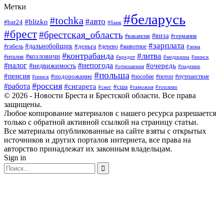
Метки
#беларусь
#tochka
#авто
#blizko
#bar24
#банк
#брест
#брестская_область
#виза
#вакансия
#германия
#зарплата
#дальнобойщик
#деньга
#гибель
#дерево
#животное
#зима
#контрабанда
#литва
#козловичи
#италия
#кредит
#минск
#медицина
#налог
#непогода
#очередь
#недвижимость
#отношения
#падение
#польша
#пенсия
#подорожание
#пособие
#потоп
#путешествие
#пинск
#россия
#работа
#сигарета
#сша
#таможня
#топливо
#снег
© 2026 - Новости Бреста и Брестской области. Все права
защищены.
Любое копирование материалов с нашего ресурса разрешается
только с обратной активной ссылкой на страницу статьи.
Все материалы опубликованные на сайте взяты с открытых
источников и других порталов интернета, все права на
авторство принадлежат их законным владельцам.
Sign in