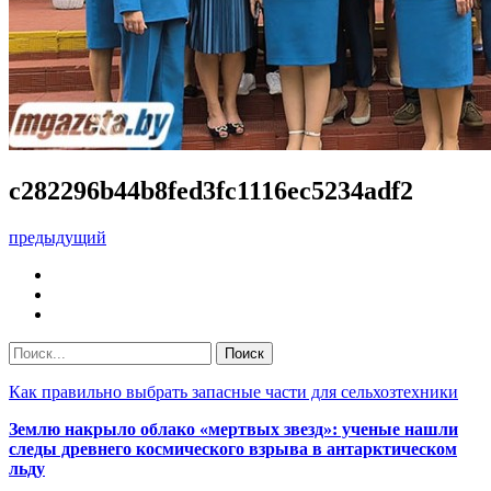
c282296b44b8fed3fc1116ec5234adf2
предыдущий
Как правильно выбрать запасные части для сельхозтехники
Землю накрыло облако «мертвых звезд»: ученые нашли
следы древнего космического взрыва в антарктическом
льду