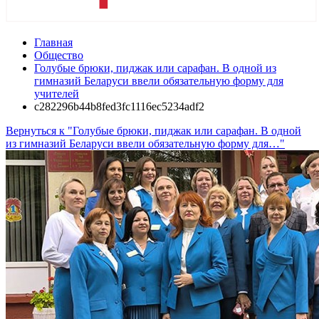
Главная
Общество
Голубые брюки, пиджак или сарафан. В одной из
гимназий Беларуси ввели обязательную форму для
учителей
c282296b44b8fed3fc1116ec5234adf2
Вернуться к "Голубые брюки, пиджак или сарафан. В одной
из гимназий Беларуси ввели обязательную форму для…"