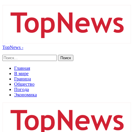
TopNews -
Главная
В мире
Граница
Общество
Погода
Экономика