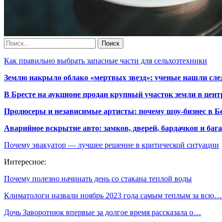
Как правильно выбрать запасные части для сельхозтехники
Землю накрыло облако «мертвых звезд»: ученые нашли сле
В Бресте на аукционе продан крупный участок земли в центр
Продюсеры и независимые артисты: почему шоу-бизнес в Бе
Аварийное вскрытие авто: замков, дверей, бардачков и ба
Почему эвакуатор — лучшее решение в критической ситуации
Интересное:
Почему полезно начинать день со стакана теплой воды
Климатологи назвали ноябрь 2023 года самым теплым за всю…
Дочь Заворотнюк впервые за долгое время рассказала о…