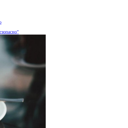
о
безопасно"