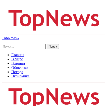
TopNews -
Главная
В мире
Граница
Общество
Погода
Экономика