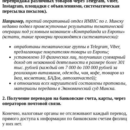
перепродажа различных товаров через Telegram, Viber,
Instagram, площадки с объявлениями, систематическая
пересылка посылок).
Например,
третий оперативный отдел ИМНС по г. Минску
недавно подвел промежуточные результаты тематической
операции под условным названием «Контрабанда из Европы»
(кстати, такие проверки производятся систематически):
отработаны тематические группы в Telegram, Viber,
предлагающие покупателям товары из Европы;
установлено 10 физических лиц, получивших суммарный
доход от незаконной деятельности в размере более 301
тыс. рублей (каждый от 7 000 до 100 000 рублей за
реализацию витаминов, одежды, чая, кофе, товаров из
Iкеа, косметики, БАДов, автозапчастей);
в отношении всех нарушителей составлены протоколы,
материалы переданы в Экономический суд Минска.
2. Получение переводов на банковские счета, карты, через
операторов почтовой связи.
Конечно, налоговые органы не отслеживают каждый перевод,
прямого доступа к информации по банковским счетам физлиц
у них нет.