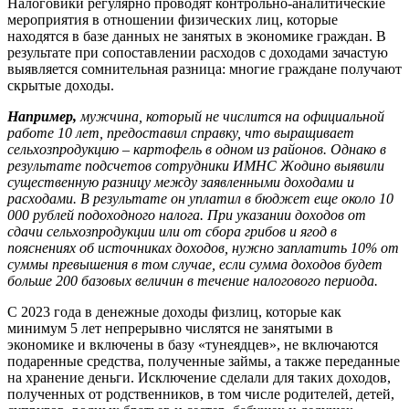
Налоговики регулярно проводят контрольно-аналитические
мероприятия в отношении физических лиц, которые
находятся в базе данных не занятых в экономике граждан. В
результате при сопоставлении расходов с доходами зачастую
выявляется сомнительная разница: многие граждане получают
скрытые доходы.
Например,
мужчина, который не числится на официальной
работе 10 лет, предоставил справку, что выращивает
сельхозпродукцию – картофель в одном из районов. Однако в
результате подсчетов сотрудники ИМНС Жодино выявили
существенную разницу между заявленными доходами и
расходами. В результате он уплатил в бюджет еще около 10
000 рублей подоходного налога. При указании доходов от
сдачи сельхозпродукции или от сбора грибов и ягод в
пояснениях об источниках доходов, нужно заплатить 10% от
суммы превышения в том случае, если сумма доходов будет
больше 200 базовых величин в течение налогового периода.
С 2023 года в денежные доходы физлиц, которые как
минимум 5 лет непрерывно числятся не занятыми в
экономике и включены в базу «тунеядцев», не включаются
подаренные средства, полученные займы, а также переданные
на хранение деньги. Исключение сделали для таких доходов,
полученных от родственников, в том числе родителей, детей,