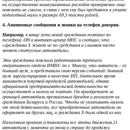
на осуществление вышеуказанных расходов проверяемое лицо
пояснить не смогло, в связи с чем ему был предъявлен к уплате
подоходный налог в размере 69,3 тысячи рублей.
4. Анонимные сообщения и звонки на телефон доверия.
Например,
в конце лета некий гражданин позвонил по
телефону 189 в контакт-центр МНС и сообщил, что
«гражданка Х живет не по средствам и слишком часто
меняет статусные автомобили».
Эта гражданка пояснила работниками третьего
оперативного отдела ИМНС по г. Минску, что заявитель – ее
бывший муж, и представила свою версию событий: бывший
муж зарегистрирован в качестве ИП, длительное время
занимается покупкой-продажей автомобилей, однако
официальной предпринимательской деятельности не
осуществляет и налоги не платит. Он приобретает за
границей автомобили премиальных брендов и реализует их
гражданам Беларуси и России. Чтобы не уплачивать налоги
от этой деятельности, все приобретенные автомобили он
оформляет на других лиц, и гражданка Х была одной из них.
Налоговым органом установлены все этапы движения 21
автомобиля с момента их ввоза в страну до продажи