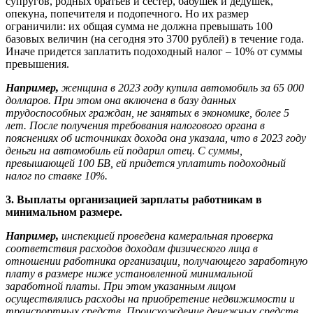
супругов, родных братьев и сестер, бабушек и дедушек,
опекуна, попечителя и подопечного. Но их размер
ограничили: их общая сумма не должна превышать 100
базовых величин (на сегодня это 3700 рублей) в течение года.
Иначе придется заплатить подоходный налог – 10% от суммы
превышения.
Например,
женщина в 2023 году купила автомобиль за 65 000
долларов. При этом она включена в базу данных
трудоспособных граждан, не занятых в экономике, более 5
лет. После получения требования налогового органа в
пояснениях об источниках дохода она указала, что в 2023 году
деньги на автомобиль ей подарил отец. С суммы,
превышающей 100 БВ, ей придется уплатить подоходный
налог по ставке 10%.
3. Выплаты организацией зарплаты работникам в
минимальном размере.
Например,
инспекцией проведена камеральная проверка
соответствия расходов доходам физического лица в
отношении работника организации, получающего заработную
плату в размере ниже установленной минимальной
заработной платы. При этом указанным лицом
осуществлялись расходы на приобретение недвижимости и
транспортных средств. Происхождение денежных средств