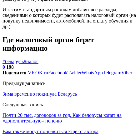
И к этим стандартным расходам добавят все расходы,
сведениями о которых будет располагать налоговый орган (на
покупку недвижимости, автомобилей, на оплату обучения и
др.).
Где налоговый орган берет
информацию
#беларусь
#налог
0
198
Поделится
VK
OK.ru
Facebook
Twitter
WhatsApp
Telegram
Viber
Предыдущая запись
Зима временно покинула Беларусь
Следующая запись
Почти 20 тыс. договоров за год. Как белорусы копят на
«дополнительную» пенсию
Вам также могут понравиться
Еще от автора