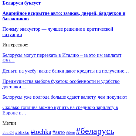
Беларуси буксует
Аварийное вскрытие авто: замков, дверей, бардачков и
багажников
Почему эвакуатор — лучшее решение в критической
ситуации
Интересное:
Белорусы могут переехать в Италию – за это им заплатят
€30…
Деньги на учебу: какие банки дают кредиты на получение…
Преимущества выбора букетов: особенности и удобство
доставки…
Белорусы уже полгода больше сдают валюту, чем покупают
Сколько топлива можно купить на среднюю зарплату в
Европе и…
Метки
#беларусь
#tochka
#авто
#blizko
#bar24
#банк