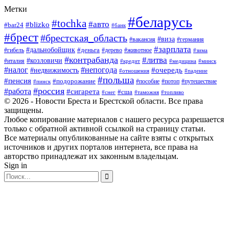
Метки
#беларусь
#tochka
#авто
#blizko
#bar24
#банк
#брест
#брестская_область
#виза
#вакансия
#германия
#зарплата
#дальнобойщик
#деньга
#гибель
#дерево
#животное
#зима
#контрабанда
#литва
#козловичи
#италия
#кредит
#минск
#медицина
#налог
#непогода
#очередь
#недвижимость
#отношения
#падение
#польша
#пенсия
#подорожание
#пособие
#потоп
#путешествие
#пинск
#россия
#работа
#сигарета
#сша
#таможня
#топливо
#снег
© 2026 - Новости Бреста и Брестской области. Все права
защищены.
Любое копирование материалов с нашего ресурса разрешается
только с обратной активной ссылкой на страницу статьи.
Все материалы опубликованные на сайте взяты с открытых
источников и других порталов интернета, все права на
авторство принадлежат их законным владельцам.
Sign in