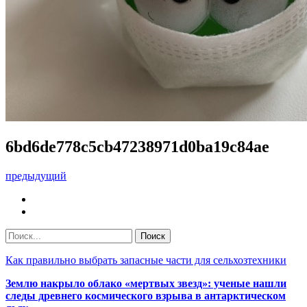
6bd6de778c5cb47238971d0ba19c84ae
предыдущий
Как правильно выбрать запасные части для сельхозтехники
Землю накрыло облако «мертвых звезд»: ученые нашли
следы древнего космического взрыва в антарктическом