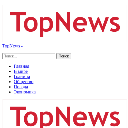
TopNews -
Главная
В мире
Граница
Общество
Погода
Экономика