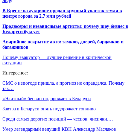
льду
В Бресте на аукционе продан крупный участок земли в
центре города за 2,7 млн рублей
Продюсеры и независимые артисты: почему шоу-бизнес в
Беларуси буксует
Аварийное вскрытие авто: замков, дверей, бардачков и
багажников
Почему эвакуатор — лучшее решение в критической
ситуации
Интересное:
СМС о непогоде пришла, а прогноз не оправдался. Почему
так…
«Элитный» бензин подорожает в Беларуси
Завтра в Беларуси опять подорожает топливо
Среди самых дорогих позиций — чеснок, лисички,…
Умер легендарный ведущий КВН Александр Масляков