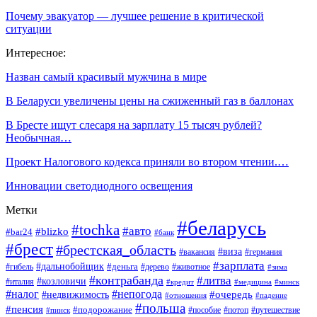
Почему эвакуатор — лучшее решение в критической
ситуации
Интересное:
Назван самый красивый мужчина в мире
В Беларуси увеличены цены на сжиженный газ в баллонах
В Бресте ищут слесаря на зарплату 15 тысяч рублей?
Необычная…
Проект Налогового кодекса приняли во втором чтении.…
Инновации светодиодного освещения
Метки
#беларусь
#tochka
#авто
#blizko
#bar24
#банк
#брест
#брестская_область
#виза
#вакансия
#германия
#зарплата
#дальнобойщик
#деньга
#гибель
#дерево
#животное
#зима
#контрабанда
#литва
#козловичи
#италия
#кредит
#минск
#медицина
#налог
#непогода
#очередь
#недвижимость
#отношения
#падение
#польша
#пенсия
#подорожание
#пособие
#потоп
#путешествие
#пинск