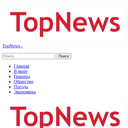
TopNews -
Главная
В мире
Граница
Общество
Погода
Экономика