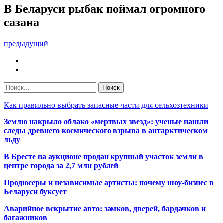
В Беларуси рыбак поймал огромного
сазана
предыдущий
Как правильно выбрать запасные части для сельхозтехники
Землю накрыло облако «мертвых звезд»: ученые нашли
следы древнего космического взрыва в антарктическом
льду
В Бресте на аукционе продан крупный участок земли в
центре города за 2,7 млн рублей
Продюсеры и независимые артисты: почему шоу-бизнес в
Беларуси буксует
Аварийное вскрытие авто: замков, дверей, бардачков и
багажников