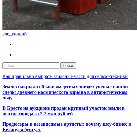
следующий
Как правильно выбрать запасные части для сельхозтехники
Землю накрыло облако «мертвых звезд»: ученые нашли
следы древнего космического взрыва в антарктическом
льду
В Бресте на аукционе продан крупный участок земли в
центре города за 2,7 млн рублей
Продюсеры и независимые артисты: почему шоу-бизнес в
Беларуси буксует