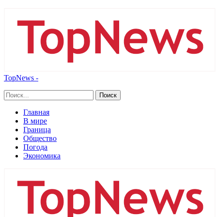
TopNews -
Главная
В мире
Граница
Общество
Погода
Экономика