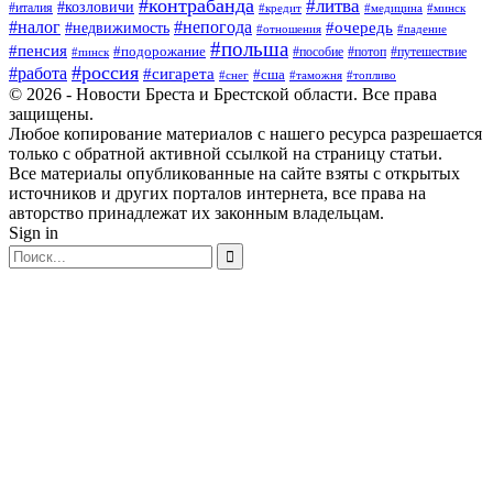
#контрабанда
#литва
#козловичи
#италия
#кредит
#минск
#медицина
#налог
#непогода
#очередь
#недвижимость
#отношения
#падение
#польша
#пенсия
#подорожание
#пособие
#потоп
#путешествие
#пинск
#россия
#работа
#сигарета
#сша
#таможня
#топливо
#снег
© 2026 - Новости Бреста и Брестской области. Все права
защищены.
Любое копирование материалов с нашего ресурса разрешается
только с обратной активной ссылкой на страницу статьи.
Все материалы опубликованные на сайте взяты с открытых
источников и других порталов интернета, все права на
авторство принадлежат их законным владельцам.
Sign in