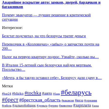
Аварийное вскрытие авто: замков, дверей, бардачков и
багажников
Почему эвакуатор — лучшее решение в критической
ситуации
Интересное:
Белстат подсчитал, на что белорусы тратят деньги
Перевозчик в «Козловичах» «забыл» о запчастях почти на
200…
Налог на первую квартиру подрос. Узнайте, сколько вы…
В Италии 15-летний сын белоруски найден мертвым.
Посольство…
«Мечта, я бы такую оставил себе». Белорусу дали сдачу в…
Метки
#беларусь
#tochka
#авто
#blizko
#bar24
#банк
#брест
#брестская_область
#виза
#вакансия
#германия
#зарплата
#дальнобойщик
#деньга
#гибель
#дерево
#животное
#зима