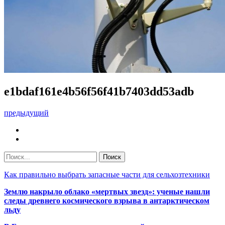
e1bdaf161e4b56f56f41b7403dd53adb
предыдущий
Как правильно выбрать запасные части для сельхозтехники
Землю накрыло облако «мертвых звезд»: ученые нашли
следы древнего космического взрыва в антарктическом
льду