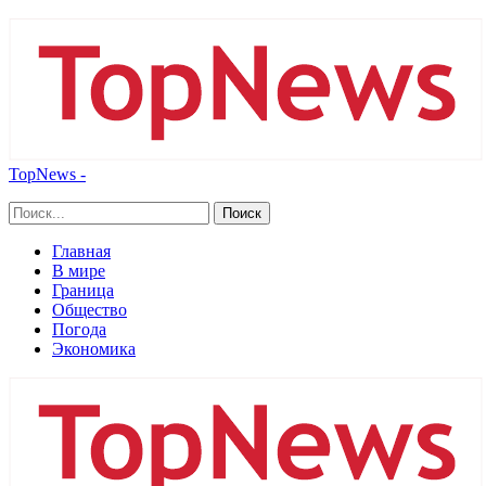
TopNews -
Главная
В мире
Граница
Общество
Погода
Экономика