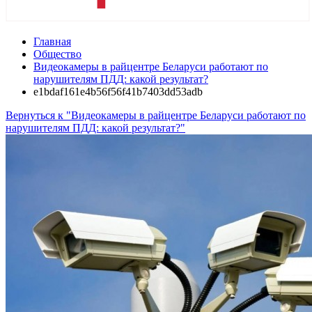
Главная
Общество
Видеокамеры в райцентре Беларуси работают по
нарушителям ПДД: какой результат?
e1bdaf161e4b56f56f41b7403dd53adb
Вернуться к "Видеокамеры в райцентре Беларуси работают по
нарушителям ПДД: какой результат?"