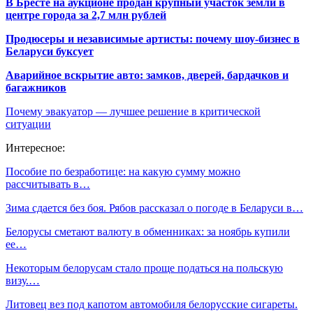
В Бресте на аукционе продан крупный участок земли в
центре города за 2,7 млн рублей
Продюсеры и независимые артисты: почему шоу-бизнес в
Беларуси буксует
Аварийное вскрытие авто: замков, дверей, бардачков и
багажников
Почему эвакуатор — лучшее решение в критической
ситуации
Интересное:
Пособие по безработице: на какую сумму можно
рассчитывать в…
Зима сдается без боя. Рябов рассказал о погоде в Беларуси в…
Белорусы сметают валюту в обменниках: за ноябрь купили
ее…
Некоторым белорусам стало проще податься на польскую
визу.…
Литовец вез под капотом автомобиля белорусские сигареты.