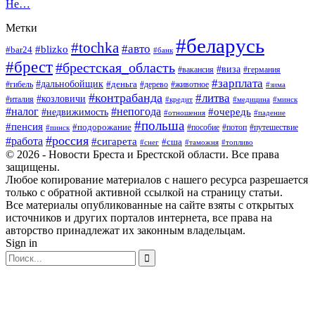
Не…
Метки
#беларусь
#tochka
#авто
#blizko
#bar24
#банк
#брест
#брестская_область
#виза
#вакансия
#германия
#зарплата
#дальнобойщик
#деньга
#гибель
#дерево
#животное
#зима
#контрабанда
#литва
#козловичи
#италия
#кредит
#минск
#медицина
#налог
#непогода
#очередь
#недвижимость
#отношения
#падение
#польша
#пенсия
#подорожание
#пособие
#потоп
#путешествие
#пинск
#россия
#работа
#сигарета
#сша
#таможня
#топливо
#снег
© 2026 - Новости Бреста и Брестской области. Все права
защищены.
Любое копирование материалов с нашего ресурса разрешается
только с обратной активной ссылкой на страницу статьи.
Все материалы опубликованные на сайте взяты с открытых
источников и других порталов интернета, все права на
авторство принадлежат их законным владельцам.
Sign in