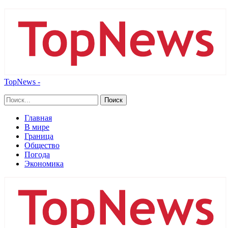
TopNews -
Главная
В мире
Граница
Общество
Погода
Экономика