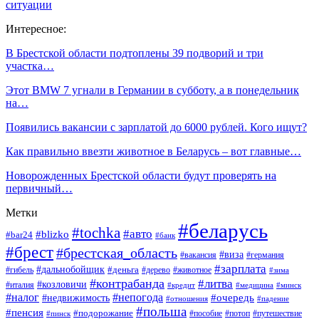
ситуации
Интересное:
В Брестской области подтоплены 39 подворий и три
участка…
Этот BMW 7 угнали в Германии в субботу, а в понедельник
на…
Появились вакансии с зарплатой до 6000 рублей. Кого ищут?
Как правильно ввезти животное в Беларусь – вот главные…
Новорожденных Брестской области будут проверять на
первичный…
Метки
#беларусь
#tochka
#авто
#blizko
#bar24
#банк
#брест
#брестская_область
#виза
#вакансия
#германия
#зарплата
#дальнобойщик
#деньга
#гибель
#дерево
#животное
#зима
#контрабанда
#литва
#козловичи
#италия
#кредит
#минск
#медицина
#налог
#непогода
#очередь
#недвижимость
#отношения
#падение
#польша
#пенсия
#подорожание
#пособие
#потоп
#путешествие
#пинск