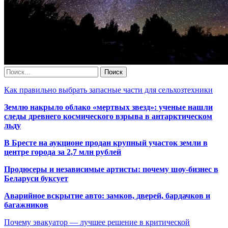
Как правильно выбрать запасные части для сельхозтехники
Землю накрыло облако «мертвых звезд»: ученые нашли
следы древнего космического взрыва в антарктическом
льду
В Бресте на аукционе продан крупный участок земли в
центре города за 2,7 млн рублей
Продюсеры и независимые артисты: почему шоу-бизнес в
Беларуси буксует
Аварийное вскрытие авто: замков, дверей, бардачков и
багажников
Почему эвакуатор — лучшее решение в критической