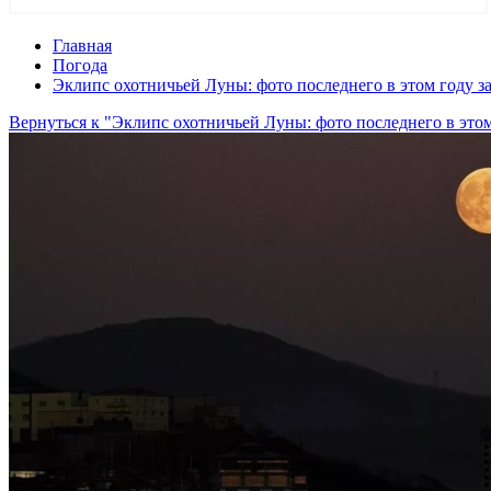
Главная
Погода
Эклипс охотничьей Луны: фото последнего в этом году з
Вернуться к "Эклипс охотничьей Луны: фото последнего в этом