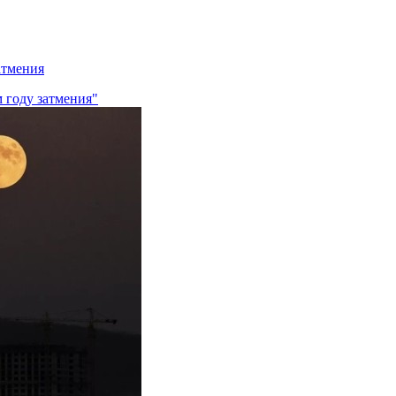
атмения
 году затмения"