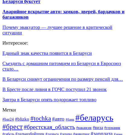
Беларуси буксует
Аварийное вскрытие авто: замков, дверей, бардачков и
багажников
Почему эвакуатор — лучшее решение в критической
ситуации
Интересное:
Единый знак качества появится в Беларуси
Съездить с домашним питомцем из Беларуси в Евросоюз
стало…
В Беларуси снимут ограничения по размеру пенсий для…
В Бресте после ливня в ГОЧС поступил 21 звонок
Завтра в Беларуси опять подорожает топливо
Метки
#беларусь
#tochka
#авто
#blizko
#bar24
#банк
#брест
#брестская_область
#виза
#вакансия
#германия
#зарплата
#дальнобойщик
#деньга
#гибель
#дерево
#животное
#зима