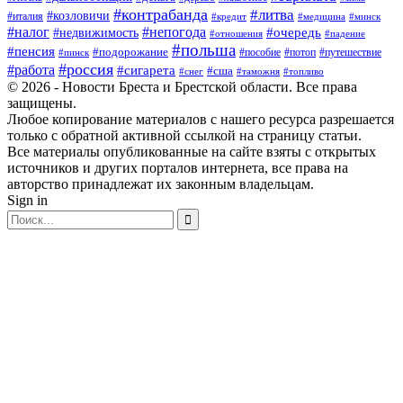
#контрабанда
#литва
#козловичи
#италия
#кредит
#минск
#медицина
#налог
#непогода
#очередь
#недвижимость
#отношения
#падение
#польша
#пенсия
#подорожание
#пособие
#потоп
#путешествие
#пинск
#россия
#работа
#сигарета
#сша
#таможня
#топливо
#снег
© 2026 - Новости Бреста и Брестской области. Все права
защищены.
Любое копирование материалов с нашего ресурса разрешается
только с обратной активной ссылкой на страницу статьи.
Все материалы опубликованные на сайте взяты с открытых
источников и других порталов интернета, все права на
авторство принадлежат их законным владельцам.
Sign in