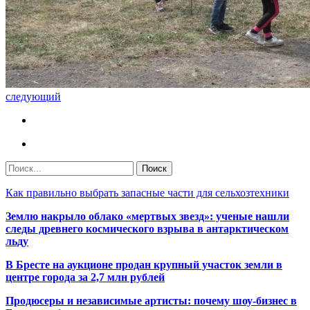
следующий
Как правильно выбрать запасные части для сельхозтехники
Землю накрыло облако «мертвых звезд»: ученые нашли
следы древнего космического взрыва в антарктическом
льду
В Бресте на аукционе продан крупный участок земли в
центре города за 2,7 млн рублей
Продюсеры и независимые артисты: почему шоу-бизнес в