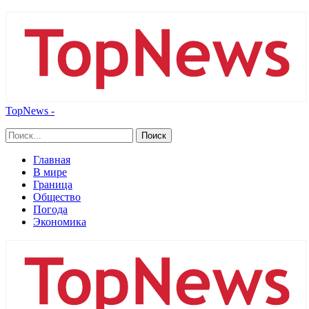
TopNews -
Главная
В мире
Граница
Общество
Погода
Экономика