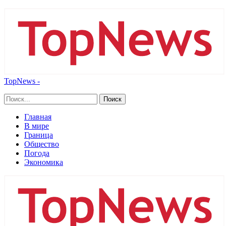
TopNews -
Главная
В мире
Граница
Общество
Погода
Экономика