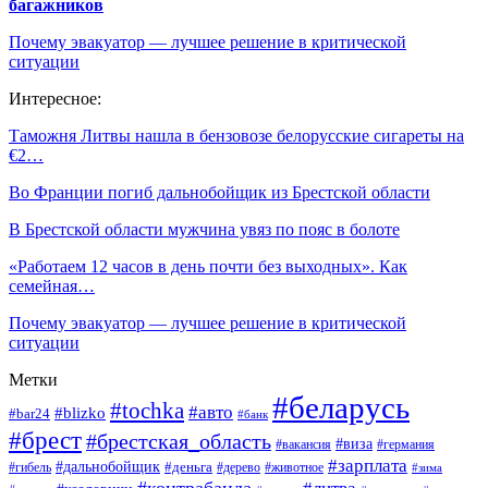
багажников
Почему эвакуатор — лучшее решение в критической
ситуации
Интересное:
Таможня Литвы нашла в бензовозе белорусские сигареты на
€2…
Во Франции погиб дальнобойщик из Брестской области
В Брестской области мужчина увяз по пояс в болоте
«Работаем 12 часов в день почти без выходных». Как
семейная…
Почему эвакуатор — лучшее решение в критической
ситуации
Метки
#беларусь
#tochka
#авто
#blizko
#bar24
#банк
#брест
#брестская_область
#виза
#вакансия
#германия
#зарплата
#дальнобойщик
#деньга
#гибель
#дерево
#животное
#зима