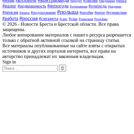
#контрабанда
#литва
#козловичи
#италия
#кредит
#минск
#медицина
#налог
#непогода
#очередь
#недвижимость
#отношения
#падение
#польша
#пенсия
#подорожание
#пособие
#потоп
#путешествие
#пинск
#россия
#работа
#сигарета
#сша
#таможня
#топливо
#снег
© 2026 - Новости Бреста и Брестской области. Все права
защищены.
Любое копирование материалов с нашего ресурса разрешается
только с обратной активной ссылкой на страницу статьи.
Все материалы опубликованные на сайте взяты с открытых
источников и других порталов интернета, все права на
авторство принадлежат их законным владельцам.
Sign in