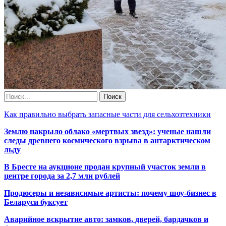
Как правильно выбрать запасные части для сельхозтехники
Землю накрыло облако «мертвых звезд»: ученые нашли
следы древнего космического взрыва в антарктическом
льду
В Бресте на аукционе продан крупный участок земли в
центре города за 2,7 млн рублей
Продюсеры и независимые артисты: почему шоу-бизнес в
Беларуси буксует
Аварийное вскрытие авто: замков, дверей, бардачков и