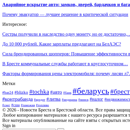
Аварийное вскрытие авто: замков, дверей, бардачков и ба
Почему эвакуатор — лучшее решение в критической ситуации
Интересное:
Сестры получили в наследство одну монету, но ее достаточно,
До 10 000 рублей. Какие зарплаты предлагают на БелАЭС?
Сила брендированных шопперов: Повышение эффективности
В Бресте коммунальные службы работают в круглосуточном…
Факторы формирования цены электромобиля: почему лисян л
Метки
#беларусь
#брест
#tochka
#авто
#blizko
#bar24
#банк
#контрабанда
#литва
#налог
#недвижимост
#кредит
#минск
#медицина
#сша
#таможня
#топливо
#снег
© 2026 - Новости Бреста и Брестской области. Все права защи
Любое копирование материалов с нашего ресурса разрешается т
Все материалы опубликованные на сайте взяты с открытых исто
Sign in