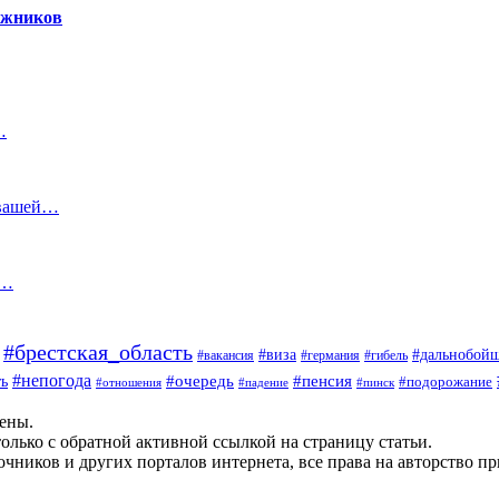
гажников
…
 вашей…
7…
#брестская_область
#дальнобой
#виза
#вакансия
#германия
#гибель
#непогода
#очередь
#пенсия
ь
#подорожание
#отношения
#падение
#пинск
щены.
олько с обратной активной ссылкой на страницу статьи.
чников и других порталов интернета, все права на авторство п