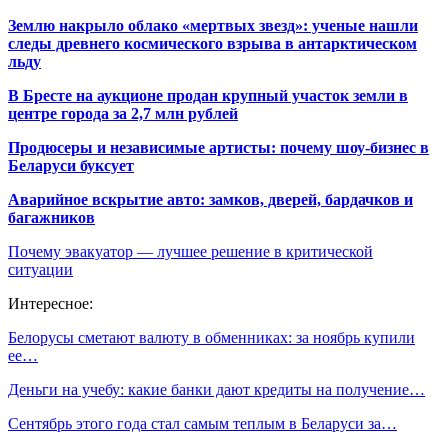
Землю накрыло облако «мертвых звезд»: ученые нашли
следы древнего космического взрыва в антарктическом
льду
В Бресте на аукционе продан крупный участок земли в
центре города за 2,7 млн рублей
Продюсеры и независимые артисты: почему шоу-бизнес в
Беларуси буксует
Аварийное вскрытие авто: замков, дверей, бардачков и
багажников
Почему эвакуатор — лучшее решение в критической
ситуации
Интересное:
Белорусы сметают валюту в обменниках: за ноябрь купили
ее…
Деньги на учебу: какие банки дают кредиты на получение…
Сентябрь этого года стал самым теплым в Беларуси за…