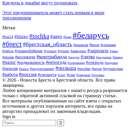
Кредиты в декабре могут подорожать
Этот предприниматель может стать первым в мире
триллионером
Метки
#беларусь
#tochka
#авто
#blizko
#bar24
#банк
#брест
#брестская_область
#виза
#вакансия
#германия
#зарплата
#дальнобойщик
#деньга
#гибель
#дерево
#животное
#зима
#контрабанда
#литва
#козловичи
#италия
#кредит
#минск
#медицина
#налог
#непогода
#очередь
#недвижимость
#отношения
#падение
#польша
#пенсия
#подорожание
#пособие
#потоп
#путешествие
#пинск
#россия
#работа
#сигарета
#сша
#таможня
#топливо
#снег
© 2026 - Новости Бреста и Брестской области. Все права
защищены.
Любое копирование материалов с нашего ресурса разрешается
только с обратной активной ссылкой на страницу статьи.
Все материалы опубликованные на сайте взяты с открытых
источников и других порталов интернета, все права на
авторство принадлежат их законным владельцам.
Sign in