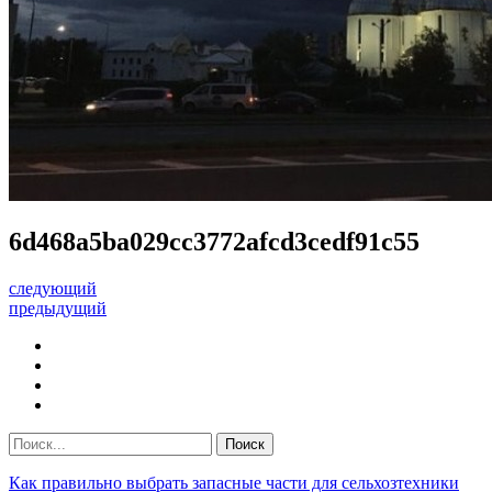
6d468a5ba029cc3772afcd3cedf91c55
следующий
предыдущий
Как правильно выбрать запасные части для сельхозтехники