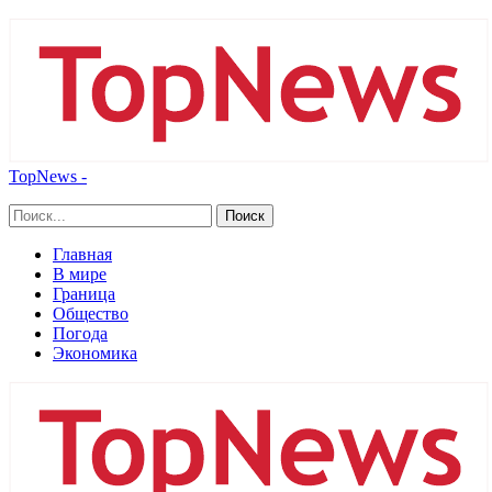
TopNews -
Главная
В мире
Граница
Общество
Погода
Экономика