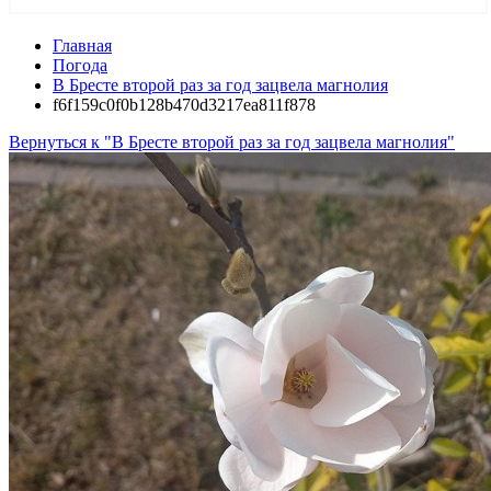
Главная
Погода
В Бресте второй раз за год зацвела магнолия
f6f159c0f0b128b470d3217ea811f878
Вернуться к "В Бресте второй раз за год зацвела магнолия"