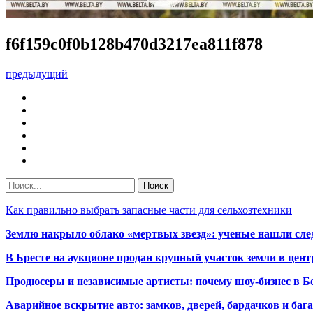
f6f159c0f0b128b470d3217ea811f878
предыдущий
Как правильно выбрать запасные части для сельхозтехники
Землю накрыло облако «мертвых звезд»: ученые нашли сле
В Бресте на аукционе продан крупный участок земли в центр
Продюсеры и независимые артисты: почему шоу-бизнес в Бе
Аварийное вскрытие авто: замков, дверей, бардачков и ба