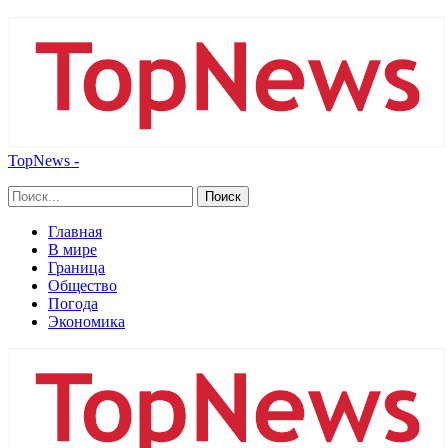
TopNews -
Главная
В мире
Граница
Общество
Погода
Экономика