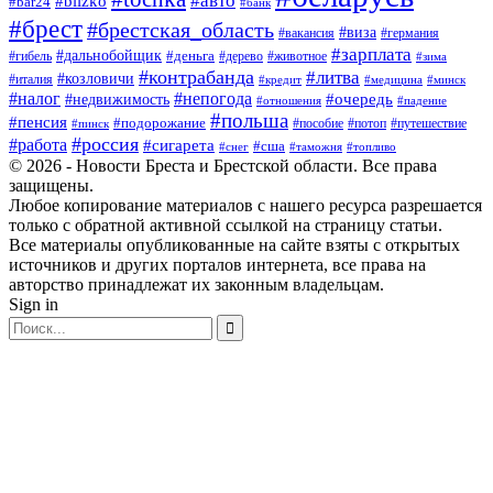
#авто
#blizko
#bar24
#банк
#брест
#брестская_область
#виза
#вакансия
#германия
#зарплата
#дальнобойщик
#деньга
#гибель
#дерево
#животное
#зима
#контрабанда
#литва
#козловичи
#италия
#кредит
#минск
#медицина
#налог
#непогода
#очередь
#недвижимость
#отношения
#падение
#польша
#пенсия
#подорожание
#пособие
#потоп
#путешествие
#пинск
#россия
#работа
#сигарета
#сша
#таможня
#топливо
#снег
© 2026 - Новости Бреста и Брестской области. Все права
защищены.
Любое копирование материалов с нашего ресурса разрешается
только с обратной активной ссылкой на страницу статьи.
Все материалы опубликованные на сайте взяты с открытых
источников и других порталов интернета, все права на
авторство принадлежат их законным владельцам.
Sign in