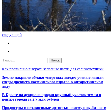
следующий
Как правильно выбрать запасные части для сельхозтехники
Землю накрыло облако «мертвых звезд»: ученые нашли
следы древнего космического взрыва в антарктическом
льду
В Бресте на аукционе продан крупный участок земли в
центре города за 2,7 млн рублей
Продюсеры и независимые артисты: почему шоу-бизнес в