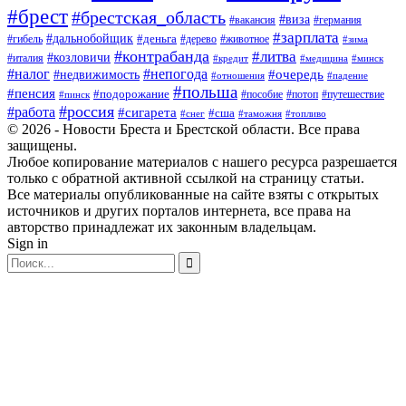
#брест
#брестская_область
#виза
#вакансия
#германия
#зарплата
#дальнобойщик
#деньга
#гибель
#дерево
#животное
#зима
#контрабанда
#литва
#козловичи
#италия
#кредит
#минск
#медицина
#налог
#непогода
#очередь
#недвижимость
#отношения
#падение
#польша
#пенсия
#подорожание
#пособие
#потоп
#путешествие
#пинск
#россия
#работа
#сигарета
#сша
#таможня
#топливо
#снег
© 2026 - Новости Бреста и Брестской области. Все права
защищены.
Любое копирование материалов с нашего ресурса разрешается
только с обратной активной ссылкой на страницу статьи.
Все материалы опубликованные на сайте взяты с открытых
источников и других порталов интернета, все права на
авторство принадлежат их законным владельцам.
Sign in