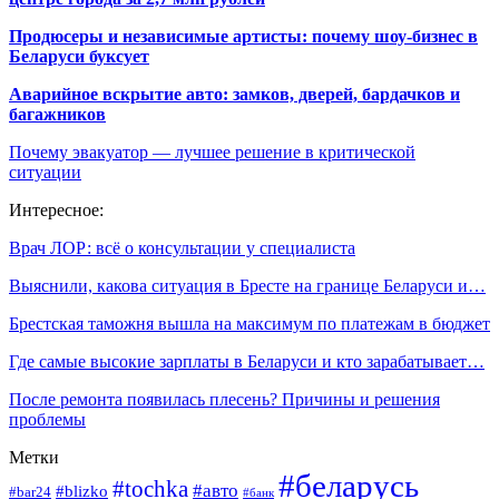
Продюсеры и независимые артисты: почему шоу-бизнес в
Беларуси буксует
Аварийное вскрытие авто: замков, дверей, бардачков и
багажников
Почему эвакуатор — лучшее решение в критической
ситуации
Интересное:
Врач ЛОР: всё о консультации у специалиста
Выяснили, какова ситуация в Бресте на границе Беларуси и…
Брестская таможня вышла на максимум по платежам в бюджет
Где самые высокие зарплаты в Беларуси и кто зарабатывает…
После ремонта появилась плесень? Причины и решения
проблемы
Метки
#беларусь
#tochka
#авто
#blizko
#bar24
#банк