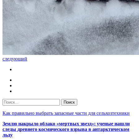
следующий
Как правильно выбрать запасные части для сельхозтехники
Землю накрыло облако «мертвых звезд»: ученые нашли
следы древнего космического взрыва в антарктическом
льду