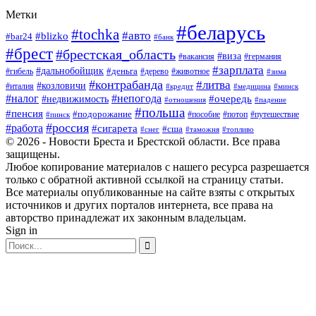
Метки
#беларусь
#tochka
#авто
#blizko
#bar24
#банк
#брест
#брестская_область
#виза
#вакансия
#германия
#зарплата
#дальнобойщик
#деньга
#гибель
#дерево
#животное
#зима
#контрабанда
#литва
#козловичи
#италия
#кредит
#минск
#медицина
#налог
#непогода
#очередь
#недвижимость
#отношения
#падение
#польша
#пенсия
#подорожание
#пособие
#потоп
#путешествие
#пинск
#россия
#работа
#сигарета
#сша
#таможня
#топливо
#снег
© 2026 - Новости Бреста и Брестской области. Все права
защищены.
Любое копирование материалов с нашего ресурса разрешается
только с обратной активной ссылкой на страницу статьи.
Все материалы опубликованные на сайте взяты с открытых
источников и других порталов интернета, все права на
авторство принадлежат их законным владельцам.
Sign in