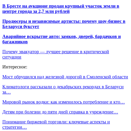
В Бресте на аукционе продан крупный участок земли в
центре города за 2,7 млн рублей
Продюсеры и независимые артисты: почему шоу-бизнес в
Беларуси буксует
Аварийное вскрытие авто: замков, дверей, бардачков и
багажников
Почему эвакуатор — лучшее решение в критической
ситуации
Интересное:
Мост обрушился над железной дорогой в Смоленской области
Климатологи рассказали о декабрьских рекордах в Беларуси
за…
Мировой рынок водки: как изменилось потребление и кто…
Детям при болезни до пяти дней справка в учреждение…
Понимание биржевой торговли: ключевые аспекты и
стратегии…