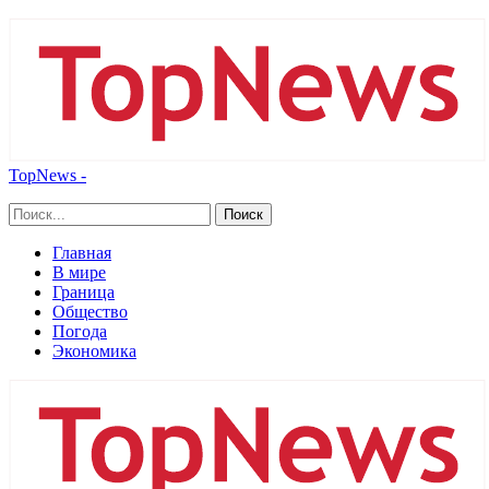
TopNews -
Главная
В мире
Граница
Общество
Погода
Экономика