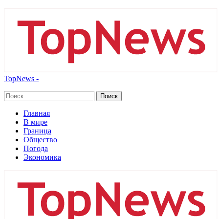
TopNews -
Главная
В мире
Граница
Общество
Погода
Экономика