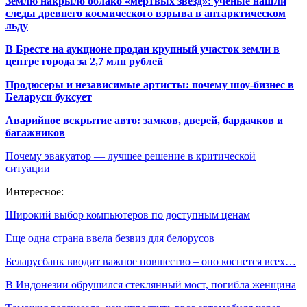
Землю накрыло облако «мертвых звезд»: ученые нашли
следы древнего космического взрыва в антарктическом
льду
В Бресте на аукционе продан крупный участок земли в
центре города за 2,7 млн рублей
Продюсеры и независимые артисты: почему шоу-бизнес в
Беларуси буксует
Аварийное вскрытие авто: замков, дверей, бардачков и
багажников
Почему эвакуатор — лучшее решение в критической
ситуации
Интересное:
Широкий выбор компьютеров по доступным ценам
Еще одна страна ввела безвиз для белорусов
Беларусбанк вводит важное новшество – оно коснется всех…
В Индонезии обрушился стеклянный мост, погибла женщина