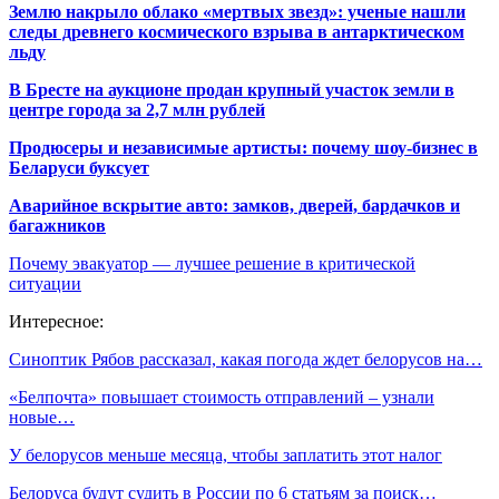
Землю накрыло облако «мертвых звезд»: ученые нашли
следы древнего космического взрыва в антарктическом
льду
В Бресте на аукционе продан крупный участок земли в
центре города за 2,7 млн рублей
Продюсеры и независимые артисты: почему шоу-бизнес в
Беларуси буксует
Аварийное вскрытие авто: замков, дверей, бардачков и
багажников
Почему эвакуатор — лучшее решение в критической
ситуации
Интересное:
Синоптик Рябов рассказал, какая погода ждет белорусов на…
«Белпочта» повышает стоимость отправлений – узнали
новые…
У белорусов меньше месяца, чтобы заплатить этот налог
Белоруса будут судить в России по 6 статьям за поиск…