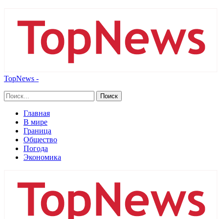
TopNews -
Главная
В мире
Граница
Общество
Погода
Экономика