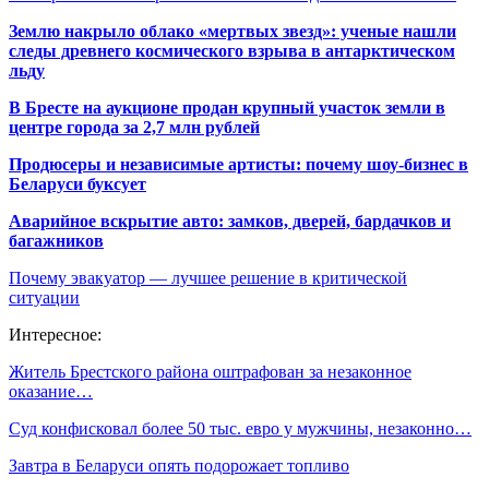
Землю накрыло облако «мертвых звезд»: ученые нашли
следы древнего космического взрыва в антарктическом
льду
В Бресте на аукционе продан крупный участок земли в
центре города за 2,7 млн рублей
Продюсеры и независимые артисты: почему шоу-бизнес в
Беларуси буксует
Аварийное вскрытие авто: замков, дверей, бардачков и
багажников
Почему эвакуатор — лучшее решение в критической
ситуации
Интересное:
Житель Брестского района оштрафован за незаконное
оказание…
Суд конфисковал более 50 тыс. евро у мужчины, незаконно…
Завтра в Беларуси опять подорожает топливо