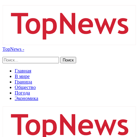
TopNews -
Главная
В мире
Граница
Общество
Погода
Экономика