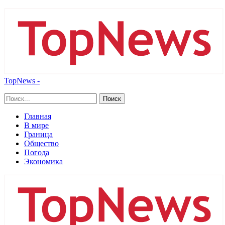
TopNews -
Главная
В мире
Граница
Общество
Погода
Экономика