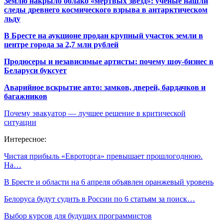
Землю накрыло облако «мертвых звезд»: ученые нашли
следы древнего космического взрыва в антарктическом
льду
В Бресте на аукционе продан крупный участок земли в
центре города за 2,7 млн рублей
Продюсеры и независимые артисты: почему шоу-бизнес в
Беларуси буксует
Аварийное вскрытие авто: замков, дверей, бардачков и
багажников
Почему эвакуатор — лучшее решение в критической
ситуации
Интересное:
Чистая прибыль «Евроторга» превышает прошлогоднюю.
На…
В Бресте и области на 6 апреля объявлен оранжевый уровень
Белоруса будут судить в России по 6 статьям за поиск…
Выбор курсов для будущих программистов